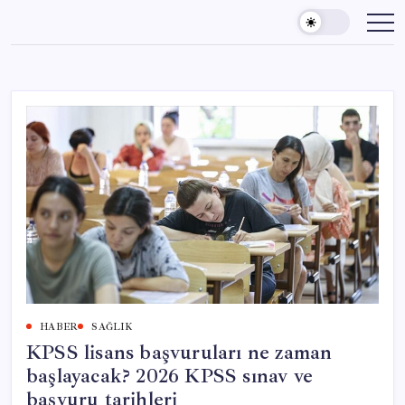
Skip
to
content
HABER
SAĞLIK
KPSS lisans başvuruları ne zaman
başlayacak? 2026 KPSS sınav ve
başvuru tarihleri