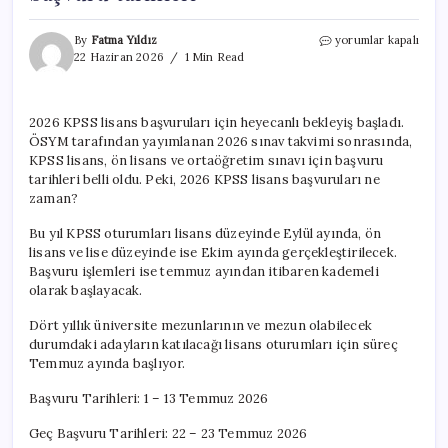
KPSS
By
Fatma Yıldız
yorumlar kapalı
lisans
22 Haziran 2026
1 Min Read
başvuruları
ne
zaman
2026 KPSS lisans başvuruları için heyecanlı bekleyiş başladı.
başlayacak?
ÖSYM tarafından yayımlanan 2026 sınav takvimi sonrasında,
2026
KPSS
KPSS lisans, ön lisans ve ortaöğretim sınavı için başvuru
sınav
tarihleri belli oldu. Peki, 2026 KPSS lisans başvuruları ne
ve
zaman?
başvuru
tarihleri
Bu yıl KPSS oturumları lisans düzeyinde Eylül ayında, ön
için
lisans ve lise düzeyinde ise Ekim ayında gerçekleştirilecek.
Başvuru işlemleri ise temmuz ayından itibaren kademeli
olarak başlayacak.
Dört yıllık üniversite mezunlarının ve mezun olabilecek
durumdaki adayların katılacağı lisans oturumları için süreç
Temmuz ayında başlıyor.
Başvuru Tarihleri: 1 – 13 Temmuz 2026
Geç Başvuru Tarihleri: 22 – 23 Temmuz 2026