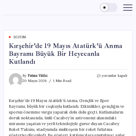
Skip
to
content
EĞITIM
Kırşehir’de 19 Mayıs Atatürk’ü Anma
Bayramı Büyük Bir Heyecanla
Kutlandı
Kırşehir’de
By
Fatma Yıldız
yorumlar kapalı
19
20 Mayıs 2026
1 Min Read
Mayıs
Atatürk’ü
Anma
Kırşehir’de 19 Mayıs Atatürk’ü Anma, Gençlik ve Spor
Bayramı
Bayramı, büyük bir coşkuyla kutlandı. Etkinlikler, gençliğin ve
Büyük
Bir
sporun önemine vurgu yaparak dolu dolu geçti. Kutlamaların
Heyecanla
doruk noktasında, ünlü Cacabey’in astronomi alanındaki
Kutlandı
mirasını yaşatan ve yerli teknolojiyle gurur duyan Cacabey
için
Roket Takımı, stadyumda muhteşem bir roket fırlatma
gösterisi düzenledi. Bu gösteri, katılımcılara unutulmaz anlar