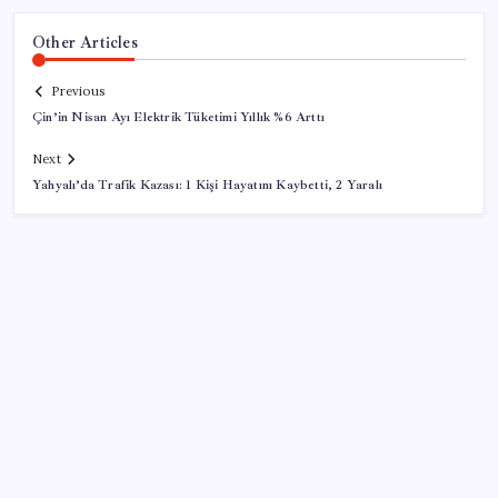
Other Articles
Previous
Çin’in Nisan Ayı Elektrik Tüketimi Yıllık %6 Arttı
Next
Yahyalı’da Trafik Kazası: 1 Kişi Hayatını Kaybetti, 2 Yaralı
SON YAZILAR
Resmi Gazete’de bugün (08.08.2026)