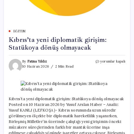
EĞITIM
Kıbrıs’ta yeni diplomatik girişim:
Statükoya dönüş olmayacak
Kıbrıs’ta
By
Fatma Yıldız
yorumlar kapalı
yeni
10 Haziran 2026
2 Min Read
diplomatik
girişim:
Statükoya
dönüş
olmayacak
için
Kıbrıs’ta yeni diplomatik girişim: Statükoya dönüş olmayacak
Posted on 10 Haziran 2026 by Yusuf Arslan Haber – Analiz:
Yusuf KANLI (LEFKOŞA )- Kıbrıs sorununda uzun süredir
görülmeyen ölçekte bir diplomatik hareketlilik yaşanırken,
Birleşmiş Milletler’in üzerinde çalıştığı yeni girişimin önceki
müzakere süreçlerinden farklı bir mantık üzerine inşa
edilmeye çalışıldığı yönünde işaretler ortaya çıkıyor. Birleşmiş