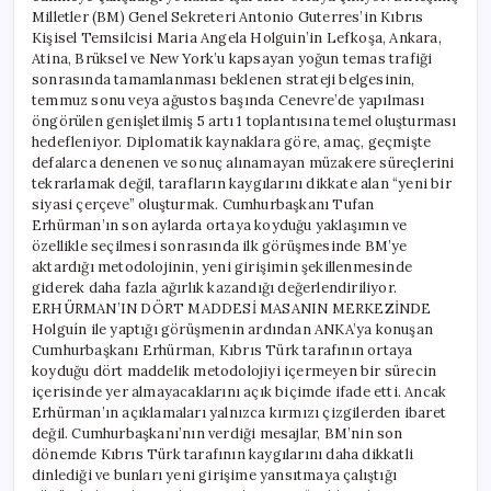
Milletler (BM) Genel Sekreteri Antonio Guterres’in Kıbrıs
Kişisel Temsilcisi Maria Angela Holguin’in Lefkoşa, Ankara,
Atina, Brüksel ve New York’u kapsayan yoğun temas trafiği
sonrasında tamamlanması beklenen strateji belgesinin,
temmuz sonu veya ağustos başında Cenevre’de yapılması
öngörülen genişletilmiş 5 artı 1 toplantısına temel oluşturması
hedefleniyor. Diplomatik kaynaklara göre, amaç, geçmişte
defalarca denenen ve sonuç alınamayan müzakere süreçlerini
tekrarlamak değil, tarafların kaygılarını dikkate alan “yeni bir
siyasi çerçeve” oluşturmak. Cumhurbaşkanı Tufan
Erhürman’ın son aylarda ortaya koyduğu yaklaşımın ve
özellikle seçilmesi sonrasında ilk görüşmesinde BM’ye
aktardığı metodolojinin, yeni girişimin şekillenmesinde
giderek daha fazla ağırlık kazandığı değerlendiriliyor.
ERHÜRMAN’IN DÖRT MADDESİ MASANIN MERKEZİNDE
Holguín ile yaptığı görüşmenin ardından ANKA’ya konuşan
Cumhurbaşkanı Erhürman, Kıbrıs Türk tarafının ortaya
koyduğu dört maddelik metodolojiyi içermeyen bir sürecin
içerisinde yer almayacaklarını açık biçimde ifade etti. Ancak
Erhürman’ın açıklamaları yalnızca kırmızı çizgilerden ibaret
değil. Cumhurbaşkanı’nın verdiği mesajlar, BM’nin son
dönemde Kıbrıs Türk tarafının kaygılarını daha dikkatli
dinlediği ve bunları yeni girişime yansıtmaya çalıştığı