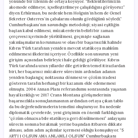
yönünde bir izlenim de ortaya koyuyor. “Beklentilerimizin
akomode edilmeye, içselleştirilmeye çalışıldığını görüyoruz”
diyen Erhürman, bu nedenle hem Holguin’in hem de Genel
Sekreter Guterres’in çabalarını olumlu gördüğünü söyledi.”
Cumhurbaşkanı’nın savunduğu metodoloji; siyasi eşitliğin
baştan kabul edilmesi, müzakerelerin belirli bir zaman
çerçevesi içerisinde yürütülmesi, geçmişte sağlanan
yakınlaşmaların korunması ve olası bir başarısızlık halinde
Kıbrıs Türk tarafının yeniden mevcut statükoya mahküm
edilmemesi ilkelerini içeriyor. Özellikle son unsurun yeni
girişim açısından belirleyici hale geldiği görülüyor. Kıbrıs
Türk tarafında uzun yıllardır dile getirilen temel itirazlardan
biri, her başarısız müzakere sürecinin ardından adanın
yeniden başlangıç noktasına dönmesi ve çözüm iradesi
gösteren tarafın herhangi bir kazanım elde edememesi
olmuştu. 2004 Annan Planı referandumu sonrasında yaşanan
hayal kırıklığı ve 2017 Crans Montana görüşmelerinin
başarısızlıkla sonuçlanmasının ardından ortaya çıkan tablo
da bu değerlendirmelerin temelini oluşturuyor. Bu nedenle
diplomatik çevrelerde, yeni girişimin en önemli farklılığının
“çözüm olmazsa bile statükoya geri dönülmemesi” anlayışını
sürecin sonuna bırakmak yerine başından itibaren dikkate
alması, adım adım açılımlar içermesi olduğu konuşuluyor. “5
ARTI 1 OLSUN AMA ANLAMLI OLSUN” Cumhurbaşkanı