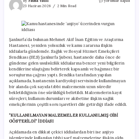
Kamu
By
Fatma Yıldız
yorumlar kapalı
hastanesinde
23 Haziran 2026
2 Min Read
‘anjiyo’
üzerinden
vurgun
iddiası
için
Şanlıurfa’da bulunan Mehmet Akif İnan Eğitim ve Araştırma
Hastanesi, yeniden yolsuzluk ve kamu zararına ilişkin
iddialarla gündemde. Sağlık ve Sosyal Hizmet Emekçileri
Sendikası (SES) Şanlıurfa Şubesi, hastanede daha önce de
gündeme gelen usulsüzlük iddialarına benzer yeni bilgilerin
kendilerine ulaştığını belirterek kapsamlı ve bağımsız bir
soruşturma çağrısı yaptı. Sendika tarafından yapılan
açıklamada, hastanenin kardiyoloji servisinde kullanılmayan
bir alanda çok sayıda tıbbi malzemenin uzun süredir
bekletildiğinin öne sürüldüğü belirtildi. Malzemelerin kayıt
süreçleri, kullanım durumları ve akıbetine ilişkin sağlık
emekçilerinin çeşitli soru işaretleri dile getirdiği ifade edildi.
“KULLANILMAYAN MALZEMELER KULLANILMIŞ GİBİ
GÖSTERİLDİ” İDDİASI
Açıklamada en dikkat çekici iddialardan biri ise anjiyo
işlemlerinde kullanılan tıbbi sarf malzemelerine ilişkin oldu.