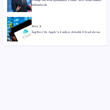
Trump’tan İran açıklaması: Fonlar ABD kontrolünde
kullanılacak
Next
İngiltere’de Apple’a 4 milyar dolarlık iCloud davası
SON YAZILAR
LGS ek tercih 1. nakil başvuruları ne zaman bitiyor?