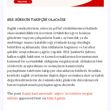
SES: SÜRECİN TAKİPÇİSİ OLACAĞIZ
Sağlık emekçilerinin, sürecin şeffaf yürütülmemesi halinde
olası usulsüzlüklerin üzerinin örtülebileceği ve konuyu
gündeme taşıyan çalışanların baskı, ayrımcılık ya da
mobbinge maruz kalabileceği yönünde kaygı duyduğu
belirtilen açıklamada, tüm iddiaların bağımsız ve tarafsız
şekilde araştırılması çağrısı yapıldı. SES Şanlıurfa Şubesi,
halkın sağlık hakkının ve kamu kaynaklarının korunmasının
kamusal bir sorumluluk olduğunu vurgulayarak, iddiaların tüm
yönleriyle araştırılması ve sonuçların kamuoyuyla
paylaşılması talebinin takipçisi olacaklarını bildirdi. Sendika,
kentteki sağlık yönetimine ilişkin diğer sorunlara dair ayrıntılı
değerlendirmelerin de önümüzdeki günlerde düzenlenecek
basın toplantısında paylaşılacağını duyurdu.
The post
Kamu hastanesinde ‘anjiyo’ üzerinden vurgun
iddiası
appeared first on
Kilis Egitim
.