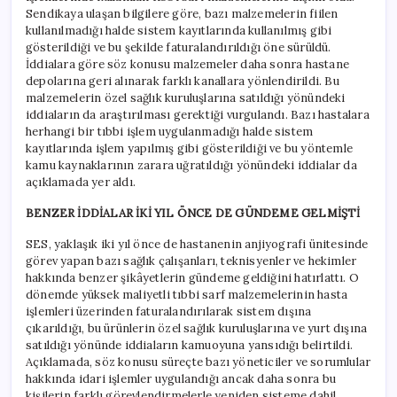
Sendikaya ulaşan bilgilere göre, bazı malzemelerin fiilen
kullanılmadığı halde sistem kayıtlarında kullanılmış gibi
gösterildiği ve bu şekilde faturalandırıldığı öne sürüldü.
İddialara göre söz konusu malzemeler daha sonra hastane
depolarına geri alınarak farklı kanallara yönlendirildi. Bu
malzemelerin özel sağlık kuruluşlarına satıldığı yönündeki
iddiaların da araştırılması gerektiği vurgulandı. Bazı hastalara
herhangi bir tıbbi işlem uygulanmadığı halde sistem
kayıtlarında işlem yapılmış gibi gösterildiği ve bu yöntemle
kamu kaynaklarının zarara uğratıldığı yönündeki iddialar da
açıklamada yer aldı.
BENZER İDDİALAR İKİ YIL ÖNCE DE GÜNDEME GELMİŞTİ
SES, yaklaşık iki yıl önce de hastanenin anjiyografi ünitesinde
görev yapan bazı sağlık çalışanları, teknisyenler ve hekimler
hakkında benzer şikâyetlerin gündeme geldiğini hatırlattı. O
dönemde yüksek maliyetli tıbbi sarf malzemelerinin hasta
işlemleri üzerinden faturalandırılarak sistem dışına
çıkarıldığı, bu ürünlerin özel sağlık kuruluşlarına ve yurt dışına
satıldığı yönünde iddiaların kamuoyuna yansıdığı belirtildi.
Açıklamada, söz konusu süreçte bazı yöneticiler ve sorumlular
hakkında idari işlemler uygulandığı ancak daha sonra bu
kişilerin farklı görevlendirmelerle yeniden sisteme dahil