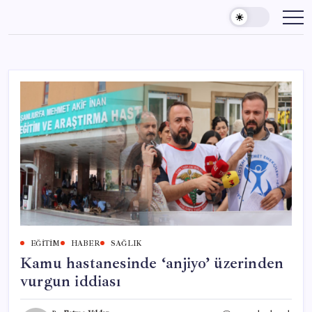
Skip
to
content
EĞITIM
HABER
SAĞLIK
Kamu hastanesinde ‘anjiyo’ üzerinden
vurgun iddiası