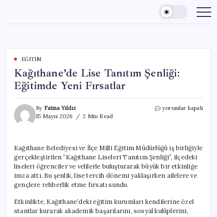
Skip
to
content
EĞITIM
Kağıthane’de Lise Tanıtım Şenliği:
Eğitimde Yeni Fırsatlar
Kağıthane’de
By
Fatma Yıldız
yorumlar kapalı
Lise
15 Mayıs 2026
2 Min Read
Tanıtım
Şenliği:
Eğitimde
Kağıthane Belediyesi ve İlçe Milli Eğitim Müdürlüğü iş birliğiyle
Yeni
gerçekleştirilen “Kağıthane Liseleri Tanıtım Şenliği”, ilçedeki
Fırsatlar
için
liseleri öğrenciler ve velilerle buluşturarak büyük bir etkinliğe
imza attı. Bu şenlik, lise tercih dönemi yaklaşırken ailelere ve
gençlere rehberlik etme fırsatı sundu.
Etkinlikte, Kağıthane’deki eğitim kurumları kendilerine özel
stantlar kurarak akademik başarılarını, sosyal kulüplerini,