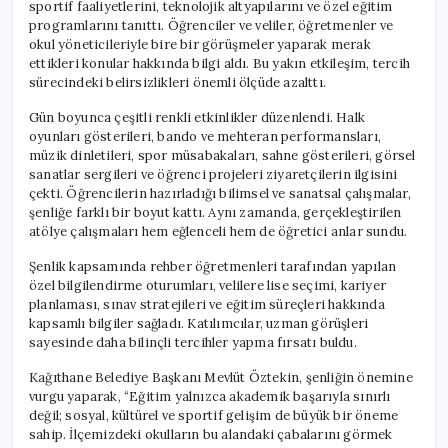
sportif faaliyetlerini, teknolojik altyapılarını ve özel eğitim
programlarını tanıttı. Öğrenciler ve veliler, öğretmenler ve
okul yöneticileriyle bire bir görüşmeler yaparak merak
ettikleri konular hakkında bilgi aldı. Bu yakın etkileşim, tercih
sürecindeki belirsizlikleri önemli ölçüde azalttı.
Gün boyunca çeşitli renkli etkinlikler düzenlendi. Halk
oyunları gösterileri, bando ve mehteran performansları,
müzik dinletileri, spor müsabakaları, sahne gösterileri, görsel
sanatlar sergileri ve öğrenci projeleri ziyaretçilerin ilgisini
çekti. Öğrencilerin hazırladığı bilimsel ve sanatsal çalışmalar,
şenliğe farklı bir boyut kattı. Aynı zamanda, gerçekleştirilen
atölye çalışmaları hem eğlenceli hem de öğretici anlar sundu.
Şenlik kapsamında rehber öğretmenleri tarafından yapılan
özel bilgilendirme oturumları, velilere lise seçimi, kariyer
planlaması, sınav stratejileri ve eğitim süreçleri hakkında
kapsamlı bilgiler sağladı. Katılımcılar, uzman görüşleri
sayesinde daha bilinçli tercihler yapma fırsatı buldu.
Kağıthane Belediye Başkanı Mevlüt Öztekin, şenliğin önemine
vurgu yaparak, “Eğitim yalnızca akademik başarıyla sınırlı
değil; sosyal, kültürel ve sportif gelişim de büyük bir öneme
sahip. İlçemizdeki okulların bu alandaki çabalarını görmek