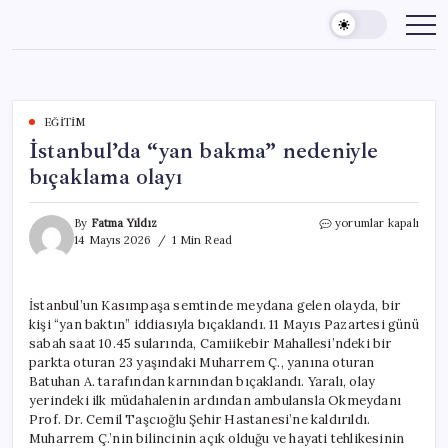
Skip
to
content
EĞITIM
İstanbul’da “yan bakma” nedeniyle
bıçaklama olayı
İstanbul’da
By
Fatma Yıldız
yorumlar kapalı
“yan
14 Mayıs 2026
1 Min Read
bakma”
nedeniyle
bıçaklama
İstanbul’un Kasımpaşa semtinde meydana gelen olayda, bir
olayı
kişi “yan baktın” iddiasıyla bıçaklandı. 11 Mayıs Pazartesi günü
için
sabah saat 10.45 sularında, Camiikebir Mahallesi’ndeki bir
parkta oturan 23 yaşındaki Muharrem Ç., yanına oturan
Batuhan A. tarafından karnından bıçaklandı. Yaralı, olay
yerindeki ilk müdahalenin ardından ambulansla Okmeydanı
Prof. Dr. Cemil Taşcıoğlu Şehir Hastanesi’ne kaldırıldı.
Muharrem Ç.’nin bilincinin açık olduğu ve hayati tehlikesinin