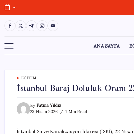
Skip
-
to
content
https://www.facebook.com/
https://twitter.com/
https://t.me/
https://www.instagram.com/
https://youtube.com/
ANA SAYFA
E
EĞITIM
İstanbul Baraj Doluluk Oranı 
By
Fatma Yıldız
23 Nisan 2026
1 Min Read
İstanbul Su ve Kanalizasyon İdaresi (İSKİ), 22 Nisan