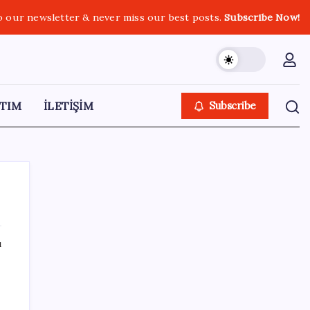
o our newsletter & never miss our best posts.
Subscribe Now!
TIM
İLETİŞİM
Subscribe
ı
SON YAZILAR
Citi, üçüncü çeyrek petrol tahminini
yükseltti