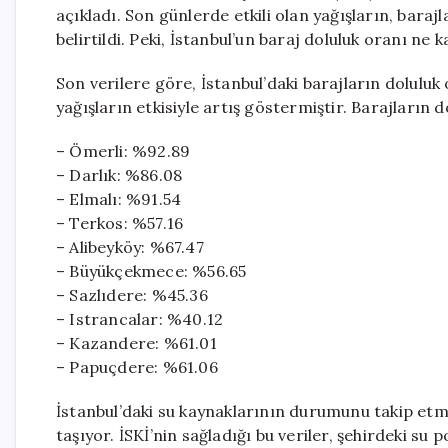
açıkladı. Son günlerde etkili olan yağışların, baraj
belirtildi. Peki, İstanbul’un baraj doluluk oranı ne k
Son verilere göre, İstanbul’daki barajların doluluk
yağışların etkisiyle artış göstermiştir. Barajların d
– Ömerli: %92.89
– Darlık: %86.08
– Elmalı: %91.54
– Terkos: %57.16
– Alibeyköy: %67.47
– Büyükçekmece: %56.65
– Sazlıdere: %45.36
– Istrancalar: %40.12
– Kazandere: %61.01
– Papuçdere: %61.06
İstanbul’daki su kaynaklarının durumunu takip etm
taşıyor. İSKİ’nin sağladığı bu veriler, şehirdeki su 