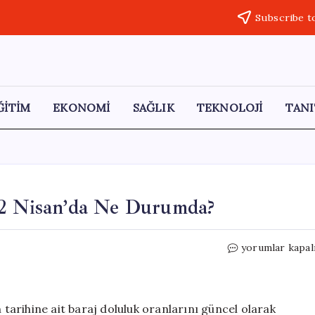
Subscribe t
ĞİTİM
EKONOMİ
SAĞLIK
TEKNOLOJİ
TANI
22 Nisan’da Ne Durumda?
İstanbul
yorumlar kapal
Baraj
Doluluk
Oranı
22
 tarihine ait baraj doluluk oranlarını güncel olarak