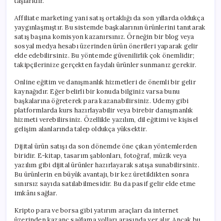
taşlarıdır.
Affiliate marketing yani satış ortaklığı da son yıllarda oldukça
yaygınlaşmıştır. Bu sistemde başkalarının ürünlerini tanıtarak
satış başına komisyon kazanırsınız. Örneğin bir blog veya
sosyal medya hesabı üzerinden ürün önerileri yaparak gelir
elde edebilirsiniz. Bu yöntemde güvenilirlik çok önemlidir;
takipçilerinize gerçekten faydalı ürünler sunmanız gerekir.
Online eğitim ve danışmanlık hizmetleri de önemli bir gelir
kaynağıdır. Eğer belirli bir konuda bilginiz varsa bunu
başkalarına öğreterek para kazanabilirsiniz. Udemy gibi
platformlarda kurs hazırlayabilir veya birebir danışmanlık
hizmeti verebilirsiniz. Özellikle yazılım, dil eğitimi ve kişisel
gelişim alanlarında talep oldukça yüksektir.
Dijital ürün satışı da son dönemde öne çıkan yöntemlerden
biridir. E-kitap, tasarım şablonları, fotoğraf, müzik veya
yazılım gibi dijital ürünler hazırlayarak satışa sunabilirsiniz.
Bu ürünlerin en büyük avantajı, bir kez üretildikten sonra
sınırsız sayıda satılabilmesidir. Bu da pasif gelir elde etme
imkânı sağlar.
Kripto para ve borsa gibi yatırım araçları da internet
üzerinden kazanç sağlama yolları arasında yer alır. Ancak bu