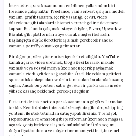
İnternetten para kazanmanın en bilinen yollarından biri
freelance çalışmaktır. Freelance, yani serbest çalışma modeli;
yazılım, grafik tasarım, içerik yazarlığı, çeviri, video
düzenleme gibi alanlarda hizmet vererek gelir elde etmeyi
kapsar. Bu alanda çalışmak isteyen kişiler, Fiverr, Upwork ve
Bionluk gibi platformlara üye olarak müşteri bulabilir.
Başlangıçta düşük ücretlerle iş almak gerekebilir ancak
zamanla portföy oluştukça gelir artar.
Bir diğer popüler yöntem ise içerik üreticiliğidir. YouTube
kanalı açarak video üretmek, blog sitesi kurarak makale
yazmak veya sosyal medya üzerinden içerik paylaşmak
zamanla ciddi gelirler sağlayabilir. Özellikle reklam gelirleri,
sponsorluk anlaşmaları ve ürün tanıtımları bu alanda kazanç
sağlar. Ancak bu yöntem sabır gerektirir çünkü kısa sürede
yüksek kazanç beklemek gerçekçi değildir.
E-ticaret de internetten para kazanmanın güçlü yollarından
biridir. Kendi ürünlerinizi satabileceğiniz gibi dropshipping
yöntemi ile stok tutmadan satış yapabilirsiniz. Trendyol,
Hepsiburada ve Amazon gibi platformlar üzerinden mağaza
açarak geniş kitlelere ulaşmak mümkündür. Ürün seçimi,
doğru fiyatlandırma ve müşteri memnuniyeti bu işin temel