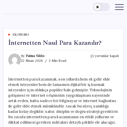
Skip
to
content
EKONOMI
İnternetten Nasıl Para Kazanılır?
İnternetten
By
Fatma Yıldız
yorumlar kapalı
Nasıl
22 Nisan 2026
3 Min Read
Para
Kazanılır?
için
İnternetten para kazanmak, son yıllarda hem ek gelir elde
etmek isteyenler hem de tamamen dijital bir iş kurmak
isteyenler için oldukça popüler hale gelmiştir. Teknolojinin
gelişmesi ve internet erişiminin yaygınlaşması sayesinde
artık evden, hatta sadece bir bilgisayar ve internet bağlantısı
ile gelir elde etmek mümkündür. Ancak bu süreç sanıldığı
kadar kolay değildir; sabır, disiplin ve doğru strateji gerektirir.
Bu yazıda internetten para kazanmanın en etkili yollarını ve
dikkat edilmesi gereken noktaları detaylı şekilde ele alacağız.