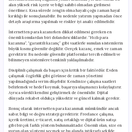
alan yüksek risk içerir ve bilgi sahibi olmadan girilmesi
önerilmez. Kısa sürede zengin olma hayali çoğu zaman hayal
kırıklığı ile sonuçlanabilir. Bu nedenle yatırım yapmadan önce
detaylı araştırma yapılmalı ve riskler iyi analiz edilmelidir.
İnternetten para kazanırken dikkat edilmesi gereken en
önemli konulardan biri dolandırıcılıklardır. “Hızlı para
kazanma”, “garantili kazanç” gibi vaatlerle sunulan sistemlerin
büyük kısmı güvenilir değildir. Gerçek kazanç, emek ve zaman
gerektirir. Bu nedenle güvenilir platformlar tercih edilmeli ve
bilinmeyen sistemlere temkinli yaklaşılmalıdır.
Disiplinli çalışmak da başarı için kritik bir faktördür. Evden
çalışmak özgürlük gibi görünse de zaman yönetimi
yapılmadığında verim düşebilir. Kendinize çalışma saatleri
belirlemek ve hedef koymak, başarıya ulaşmanızı kolaylaştırır.
Ayrıca sürekli kendini geliştirmek de önemlidir. Dijital
dünyada rekabet oldukça yüksektir ve güncel kalmak gerekir.
Sonuç olarak internetten para kazanmak mümkündür ancak
sabır, bilgi ve doğru strateji gerektirir. Freelance çalışma,
içerik üretimi, e-ticaret, satış ortaklığı ve dijital ürün satışı
gibi birçok farklı yöntem bulunmaktadır. Önemli olan, size en
uygun olan yöntemi seçmek ve bu alanda istikrarlı şekilde