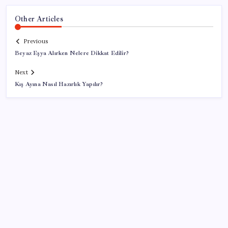
Other Articles
Previous
Beyaz Eşya Alırken Nelere Dikkat Edilir?
Next
Kış Ayına Nasıl Hazırlık Yapılır?
SON YAZILAR
Otomotiv devinin Türkiye şubesi sarsıldı: Sabah