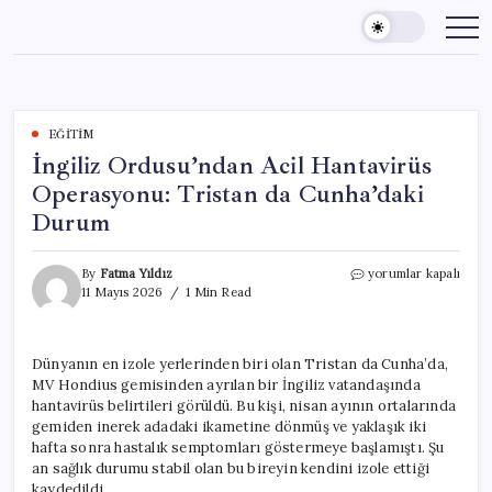
Skip
to
content
EĞITIM
İngiliz Ordusu’ndan Acil Hantavirüs
Operasyonu: Tristan da Cunha’daki
Durum
İngiliz
By
Fatma Yıldız
yorumlar kapalı
Ordusu’ndan
11 Mayıs 2026
1 Min Read
Acil
Hantavirüs
Operasyonu:
Dünyanın en izole yerlerinden biri olan Tristan da Cunha’da,
Tristan
MV Hondius gemisinden ayrılan bir İngiliz vatandaşında
da
Cunha’daki
hantavirüs belirtileri görüldü. Bu kişi, nisan ayının ortalarında
Durum
gemiden inerek adadaki ikametine dönmüş ve yaklaşık iki
için
hafta sonra hastalık semptomları göstermeye başlamıştı. Şu
an sağlık durumu stabil olan bu bireyin kendini izole ettiği
kaydedildi.