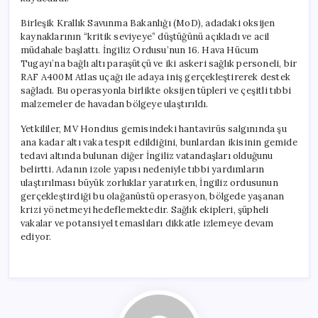
Birleşik Krallık Savunma Bakanlığı (MoD), adadaki oksijen
kaynaklarının “kritik seviyeye” düştüğünü açıkladı ve acil
müdahale başlattı. İngiliz Ordusu’nun 16. Hava Hücum
Tugayı’na bağlı altı paraşütçü ve iki askeri sağlık personeli, bir
RAF A400M Atlas uçağı ile adaya iniş gerçekleştirerek destek
sağladı. Bu operasyonla birlikte oksijen tüpleri ve çeşitli tıbbi
malzemeler de havadan bölgeye ulaştırıldı.
Yetkililer, MV Hondius gemisindeki hantavirüs salgınında şu
ana kadar altı vaka tespit edildiğini, bunlardan ikisinin gemide
tedavi altında bulunan diğer İngiliz vatandaşları olduğunu
belirtti. Adanın izole yapısı nedeniyle tıbbi yardımların
ulaştırılması büyük zorluklar yaratırken, İngiliz ordusunun
gerçekleştirdiği bu olağanüstü operasyon, bölgede yaşanan
krizi yönetmeyi hedeflemektedir. Sağlık ekipleri, şüpheli
vakalar ve potansiyel temaslıları dikkatle izlemeye devam
ediyor.