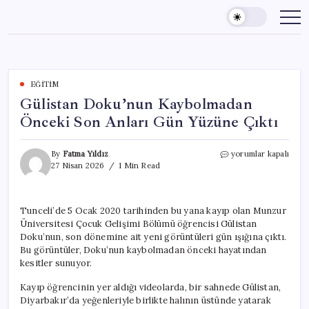
Skip
to
content
EĞITIM
Gülistan Doku’nun Kaybolmadan
Önceki Son Anları Gün Yüzüne Çıktı
Gülistan
By
Fatma Yıldız
yorumlar kapalı
Doku’nun
27 Nisan 2026
1 Min Read
Kaybolmadan
Önceki
Son
Tunceli’de 5 Ocak 2020 tarihinden bu yana kayıp olan Munzur
Anları
Üniversitesi Çocuk Gelişimi Bölümü öğrencisi Gülistan
Gün
Yüzüne
Doku’nun, son dönemine ait yeni görüntüleri gün ışığına çıktı.
Çıktı
Bu görüntüler, Doku’nun kaybolmadan önceki hayatından
için
kesitler sunuyor.
Kayıp öğrencinin yer aldığı videolarda, bir sahnede Gülistan,
Diyarbakır’da yeğenleriyle birlikte halının üstünde yatarak