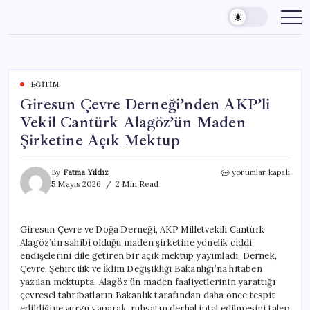
Skip
to
content
EĞITIM
Giresun Çevre Derneği’nden AKP’li
Vekil Cantürk Alagöz’ün Maden
Şirketine Açık Mektup
Giresun
By
Fatma Yıldız
yorumlar kapalı
Çevre
5 Mayıs 2026
2 Min Read
Derneği’nden
AKP’li
Vekil
Giresun Çevre ve Doğa Derneği, AKP Milletvekili Cantürk
Cantürk
Alagöz’ün sahibi olduğu maden şirketine yönelik ciddi
Alagöz’ün
Maden
endişelerini dile getiren bir açık mektup yayımladı. Dernek,
Şirketine
Çevre, Şehircilik ve İklim Değişikliği Bakanlığı’na hitaben
Açık
yazılan mektupta, Alagöz’ün maden faaliyetlerinin yarattığı
Mektup
çevresel tahribatların Bakanlık tarafından daha önce tespit
için
edildiğine vurgu yaparak, ruhsatın derhal iptal edilmesini talep