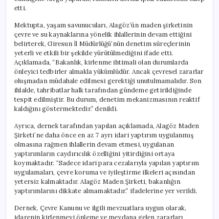
etti.
Mektupta, yaşam savunucuları, Alagöz’ün maden şirketinin
çevre ve su kaynaklarına yönelik ihlallerinin devam ettiğini
belirterek, Giresun İl Müdürlüğü’nün denetim süreçlerinin
yeterli ve etkili bir şekilde yürütülmediğini ifade etti.
Açıklamada, “Bakanlık, kirlenme ihtimali olan durumlarda
önleyici tedbirler almakla yükümlüdür. Ancak çevresel zararlar
oluşmadan müdahale edilmesi gerektiği unutulmamalıdır. Son
ihlalde, tahribatlar halk tarafından gündeme getirildiğinde
tespit edilmiştir. Bu durum, denetim mekanizmasının reaktif
kaldığını göstermektedir.” denildi.
Ayrıca, dernek tarafından yapılan açıklamada, Alagöz Maden
Şirketi’ne daha önce en az 7 ayrı idari yaptırım uygulanmış
olmasına rağmen ihlallerin devam etmesi, uygulanan
yaptırımların caydırıcılık özelliğini yitirdiğini ortaya
koymaktadır. “Sadece idari para cezalarıyla yapılan yaptırım
uygulamaları, çevre koruma ve iyileştirme ilkeleri açısından
yetersiz kalmaktadır. Alagöz Maden Şirketi, bakanlığın
yaptırımlarını dikkate almamaktadır.” ifadelerine yer verildi.
Dernek, Çevre Kanunu ve ilgili mevzuatlara uygun olarak,
idarenin kirlenmeyi önleme ve meydana gelen zararları