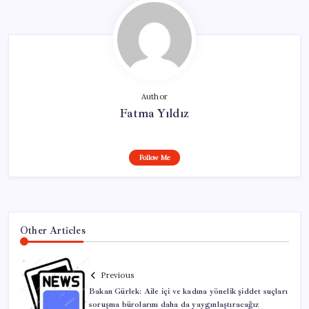
Author
Fatma Yıldız
Follow Me
Other Articles
Previous
Bakan Gürlek: Aile içi ve kadına yönelik şiddet suçları
soruşma bürolarını daha da yaygınlaştıracağız