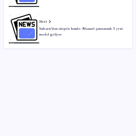
Next
Subaru’dan sürpriz hamle: Manuel şanzımanlı 3 yeni
model geliyor
SON YAZILAR
Citi, üçüncü çeyrek petrol tahminini yükseltti
Hazine nakit gerçekleşmeleri 395,7 milyar TL açık