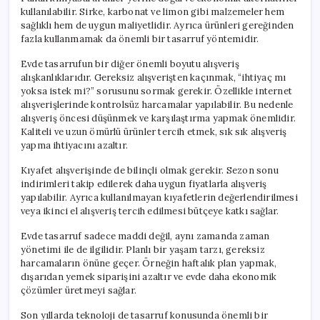
kullanılabilir. Sirke, karbonat ve limon gibi malzemeler hem
sağlıklı hem de uygun maliyetlidir. Ayrıca ürünleri gereğinden
fazla kullanmamak da önemli bir tasarruf yöntemidir.
Evde tasarrufun bir diğer önemli boyutu alışveriş
alışkanlıklarıdır. Gereksiz alışverişten kaçınmak, “ihtiyaç mı
yoksa istek mi?” sorusunu sormak gerekir. Özellikle internet
alışverişlerinde kontrolsüz harcamalar yapılabilir. Bu nedenle
alışveriş öncesi düşünmek ve karşılaştırma yapmak önemlidir.
Kaliteli ve uzun ömürlü ürünler tercih etmek, sık sık alışveriş
yapma ihtiyacını azaltır.
Kıyafet alışverişinde de bilinçli olmak gerekir. Sezon sonu
indirimleri takip edilerek daha uygun fiyatlarla alışveriş
yapılabilir. Ayrıca kullanılmayan kıyafetlerin değerlendirilmesi
veya ikinci el alışveriş tercih edilmesi bütçeye katkı sağlar.
Evde tasarruf sadece maddi değil, aynı zamanda zaman
yönetimi ile de ilgilidir. Planlı bir yaşam tarzı, gereksiz
harcamaların önüne geçer. Örneğin haftalık plan yapmak,
dışarıdan yemek siparişini azaltır ve evde daha ekonomik
çözümler üretmeyi sağlar.
Son yıllarda teknoloji de tasarruf konusunda önemli bir