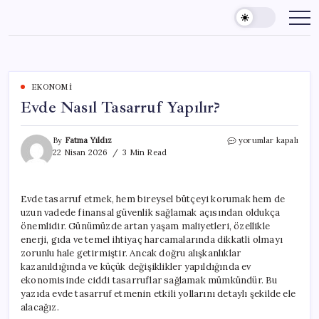
Skip
to
content
EKONOMI
Evde Nasıl Tasarruf Yapılır?
Evde
By
Fatma Yıldız
yorumlar kapalı
Nasıl
22 Nisan 2026
3 Min Read
Tasarruf
Yapılır?
için
Evde tasarruf etmek, hem bireysel bütçeyi korumak hem de
uzun vadede finansal güvenlik sağlamak açısından oldukça
önemlidir. Günümüzde artan yaşam maliyetleri, özellikle
enerji, gıda ve temel ihtiyaç harcamalarında dikkatli olmayı
zorunlu hale getirmiştir. Ancak doğru alışkanlıklar
kazanıldığında ve küçük değişiklikler yapıldığında ev
ekonomisinde ciddi tasarruflar sağlamak mümkündür. Bu
yazıda evde tasarruf etmenin etkili yollarını detaylı şekilde ele
alacağız.