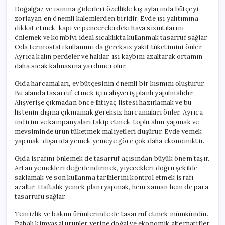
Doğalgaz ve ısınma giderleri özellikle kış aylarında bütçeyi
zorlayan en önemli kalemlerden biridir. Evde ısı yalıtımına
dikkat etmek, kapı ve pencerelerdeki hava sızıntılarını
önlemek ve kombiyi ideal sıcaklıkta kullanmak tasarruf sağlar.
Oda termostatı kullanımı da gereksiz yakıt tüketimini önler.
Ayrıca kalın perdeler ve halılar, ısı kaybını azaltarak ortamın
daha sıcak kalmasına yardımcı olur.
Gıda harcamaları, ev bütçesinin önemli bir kısmını oluşturur.
Bu alanda tasarruf etmek için alışveriş planlı yapılmalıdır.
Alışverişe çıkmadan önce ihtiyaç listesi hazırlamak ve bu
listenin dışına çıkmamak gereksiz harcamaları önler. Ayrıca
indirim ve kampanyaları takip etmek, toplu alım yapmak ve
mevsiminde ürün tüketmek maliyetleri düşürür. Evde yemek
yapmak, dışarıda yemek yemeye göre çok daha ekonomiktir.
Gıda israfını önlemek de tasarruf açısından büyük önem taşır.
Artan yemekleri değerlendirmek, yiyecekleri doğru şekilde
saklamak ve son kullanma tarihlerini kontrol etmek israfı
azaltır. Haftalık yemek planı yapmak, hem zaman hem de para
tasarrufu sağlar.
Temizlik ve bakım ürünlerinde de tasarruf etmek mümkündür.
Pahalı kimyasal ürünler yerine doğal ve ekonomik alternatifler