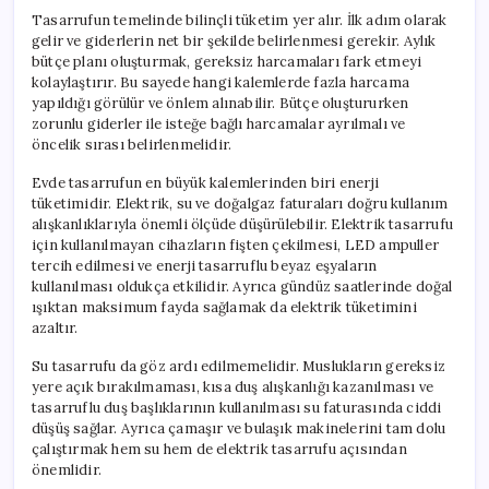
Tasarrufun temelinde bilinçli tüketim yer alır. İlk adım olarak
gelir ve giderlerin net bir şekilde belirlenmesi gerekir. Aylık
bütçe planı oluşturmak, gereksiz harcamaları fark etmeyi
kolaylaştırır. Bu sayede hangi kalemlerde fazla harcama
yapıldığı görülür ve önlem alınabilir. Bütçe oluştururken
zorunlu giderler ile isteğe bağlı harcamalar ayrılmalı ve
öncelik sırası belirlenmelidir.
Evde tasarrufun en büyük kalemlerinden biri enerji
tüketimidir. Elektrik, su ve doğalgaz faturaları doğru kullanım
alışkanlıklarıyla önemli ölçüde düşürülebilir. Elektrik tasarrufu
için kullanılmayan cihazların fişten çekilmesi, LED ampuller
tercih edilmesi ve enerji tasarruflu beyaz eşyaların
kullanılması oldukça etkilidir. Ayrıca gündüz saatlerinde doğal
ışıktan maksimum fayda sağlamak da elektrik tüketimini
azaltır.
Su tasarrufu da göz ardı edilmemelidir. Muslukların gereksiz
yere açık bırakılmaması, kısa duş alışkanlığı kazanılması ve
tasarruflu duş başlıklarının kullanılması su faturasında ciddi
düşüş sağlar. Ayrıca çamaşır ve bulaşık makinelerini tam dolu
çalıştırmak hem su hem de elektrik tasarrufu açısından
önemlidir.