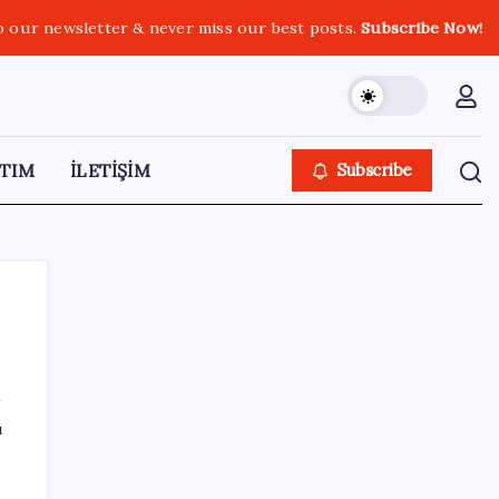
o our newsletter & never miss our best posts.
Subscribe Now!
TIM
İLETİŞİM
Subscribe
SON YAZILAR
ı
Otomotiv devinin Türkiye şubesi sarsıldı:
Sabah uyandıklarında inanamadılar