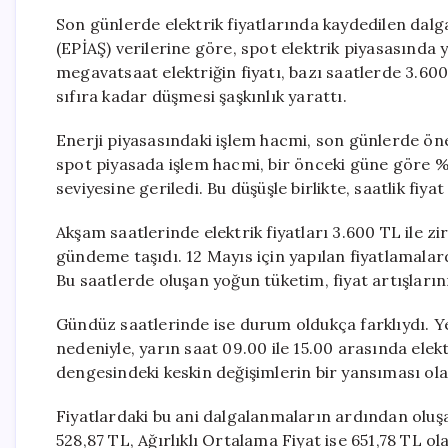
Son günlerde elektrik fiyatlarında kaydedilen dalg
(EPİAŞ) verilerine göre, spot elektrik piyasasında ya
megavatsaat elektriğin fiyatı, bazı saatlerde 3.600
sıfıra kadar düşmesi şaşkınlık yarattı.
Enerji piyasasındaki işlem hacmi, son günlerde öne
spot piyasada işlem hacmi, bir önceki güne göre 
seviyesine geriledi. Bu düşüşle birlikte, saatlik fiyat
Akşam saatlerinde elektrik fiyatları 3.600 TL ile z
gündeme taşıdı. 12 Mayıs için yapılan fiyatlamalard
Bu saatlerde oluşan yoğun tüketim, fiyat artışlarını
Gündüz saatlerinde ise durum oldukça farklıydı. Yen
nedeniyle, yarın saat 09.00 ile 15.00 arasında elektr
dengesindeki keskin değişimlerin bir yansıması ola
Fiyatlardaki bu ani dalgalanmaların ardından oluşa
528,87 TL, Ağırlıklı Ortalama Fiyat ise 651,78 TL ol