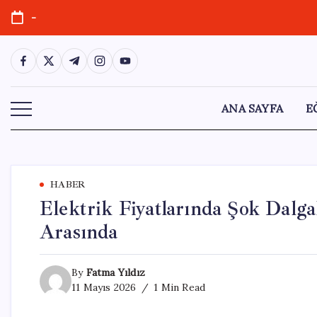
Skip
-
to
content
https://www.facebook.com/
https://twitter.com/
https://t.me/
https://www.instagram.com/
https://youtube.com/
ANA SAYFA
E
HABER
Elektrik Fiyatlarında Şok Dalga
Arasında
By
Fatma Yıldız
11 Mayıs 2026
1 Min Read