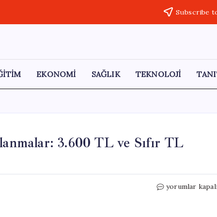
Subscribe t
ĞİTİM
EKONOMİ
SAĞLIK
TEKNOLOJİ
TANI
lanmalar: 3.600 TL ve Sıfır TL
Elektrik
yorumlar kapal
Fiyatlarında
Şok
Dalgalanmalar: