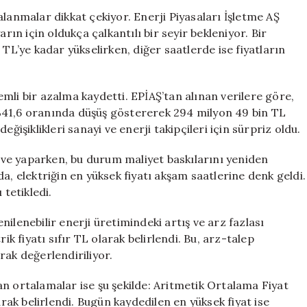
3.600
alanmalar dikkat çekiyor. Enerji Piyasaları İşletme AŞ
TL
rın için oldukça çalkantılı bir seyir bekleniyor. Bir
ve
 TL’ye kadar yükselirken, diğer saatlerde ise fiyatların
Sıfır
TL
Arasında
mli bir azalma kaydetti. EPİAŞ’tan alınan verilere göre,
için
%41,6 oranında düşüş göstererek 294 milyon 49 bin TL
 değişiklikleri sanayi ve enerji takipçileri için sürpriz oldu.
irve yaparken, bu durum maliyet baskılarını yeniden
a, elektriğin en yüksek fiyatı akşam saatlerine denk geldi.
 tetikledi.
ilenebilir enerji üretimindeki artış ve arz fazlası
ik fiyatı sıfır TL olarak belirlendi. Bu, arz-talep
rak değerlendiriliyor.
n ortalamalar ise şu şekilde: Aritmetik Ortalama Fiyat
arak belirlendi. Bugün kaydedilen en yüksek fiyat ise