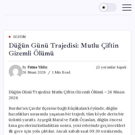
Skip
to
content
EĞITIM
Düğün Günü Trajedisi: Mutlu Çiftin
Gizemli Ölümü
Düğün
By
Fatma Yıldız
yorumlar kapalı
Günü
26 Nisan 2026
1 Min Read
Trajedisi:
Mutlu
Çiftin
Düğün Günü Trajedisi: Mutlu Çiftin Gizemli Ölümü – 26 Nisan
Gizemli
2026
Ölümü
için
Burdur’un Çavdır ilçesine bağlı Küçükalan köyünde, düğün
hazırlıkları sırasında yaşanan bir trajedi, tüm köyde derin bir
üzüntü yarattı. Ayşegül Maral ve Fatih Özaslan, düğün öncesi
kına gecelerini kutladıktan sonra, yeni evlerinde geçirecekleri
ilk gece için yola çıktılar. Ancak sabah saat 09.30 sıralarında,