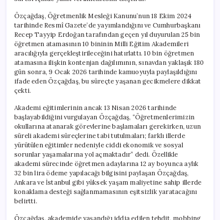
için
Özçağdaş, Öğretmenlik Mesleği Kanunu’nun 18 Ekim 2024
tarihinde Resmî Gazete’de yayımlandığını ve Cumhurbaşkanı
Recep Tayyip Erdoğan tarafından geçen yıl duyurulan 25 bin
öğretmen atamasının 10 bininin Milli Eğitim Akademileri
aracılığıyla gerçekleştirileceğini hatırlattı. 10 bin öğretmen
atamasına ilişkin kontenjan dağılımının, sınavdan yaklaşık 180
gün sonra, 9 Ocak 2026 tarihinde kamuoyuyla paylaşıldığını
ifade eden Özçağdaş, bu süreçte yaşanan gecikmelere dikkat
çekti.
Akademi eğitimlerinin ancak 13 Nisan 2026 tarihinde
başlayabildiğini vurgulayan Özçağdaş, “Öğretmenlerimizin
okullarına atanarak görevlerine başlamaları gerekirken, uzun
süreli akademi süreçlerine tabi tutulmaları; farklı illerde
yürütülen eğitimler nedeniyle ciddi ekonomik ve sosyal
sorunlar yaşamalarına yol açmaktadır” dedi. Özellikle
akademi sürecinde öğretmen adaylarına 12 ay boyunca aylık
32 bin lira ödeme yapılacağı bilgisini paylaşan Özçağdaş,
Ankara ve İstanbul gibi yüksek yaşam maliyetine sahip illerde
konaklama desteği sağlanmamasının eşitsizlik yaratacağını
belirtti.
Özçağdaş, akademide yaşandığı iddia edilen tehdit, mobbing