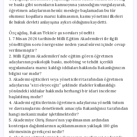
ve baskı gibi sorunların kamuoyuna yansıdığını vurgulayarak,
öğretmen adaylarının henüz mesleğe başlamadan bu tür
olumsuz koşullara maruz kalmasının, kamu yönetimi ilkeleri
ile hukuk devleti anlayışına aykırı olduğunu kaydetti.
Özçağdaş, Bakan Tekin’e şu soruları yöneltti:
1. 7 Nisan 2026 tarihinde Milli Eğitim Akademileri ile ilgili
yönelttiğim soru önergesine neden yasal süresi içinde cevap
verilmemiştir?
2. Milli Eğitim Akademileri’nde eğitim gören öğretmen
adaylarının psikolojik baskı, mobbing ve tehdit içerikli
uygulamalara maruz kaldığı iddiaları hakkında Bakanlığınızın
bilgisi var mıdır?
3. Akademi eğiticileri veya yöneticileri tarafından öğretmen
adaylarına “sizi eleyeceğiz” şeklinde ifadeler kullanıldığı
yönündeki iddialar hakkında herhangi bir idari inceleme
başlatılmış mıdır?
4. Akademi eğiticilerinin öğretmen adaylarına yönelik tutum
ve davranışlarını denetlemek amacıyla Bakanlığınız tarafından
hangi mekanizmalar işletilmektedir?
5. Akademiye Giriş Sınavı’nın yapılmasının ardından
kontenjan dağılımlarının açıklanmasının yaklaşık 180 gün
sürmesinin gerekçesi nedir?