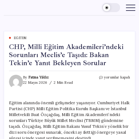
Skip
to
content
EĞITIM
CHP, Milli Eğitim Akademileri’ndeki
Sorunları Meclis’e Taşıdı: Bakan
Tekin’e Yanıt Bekleyen Sorular
CHP,
By
Fatma Yıldız
yorumlar kapalı
Milli
22 Mayıs 2026
2 Min Read
Eğitim
Akademileri’ndeki
Sorunları
Eğitim alanında önemli gelişmeler yaşanıyor. Cumhuriyet Halk
Meclis’e
Partisi (CHP) Milli Eğitim Politika Kurulu Başkanı ve İstanbul
Taşıdı:
Bakan
Milletvekili Suat Özçağdaş, Milli Eğitim Akademileri’ndeki
Tekin’e
sorunları Türkiye Büyük Millet Meclisi (TBMM) gündemine
Yanıt
taşıdı. Özçağdaş, Milli Eğitim Bakanı Yusuf Tekin’e yönelik bir
Bekleyen
dizi soru önergesi sunarak, önceki ay ilettiği önergeye yasal
Sorular
süresi içinde yanıt verilmemesini eleştirdi.