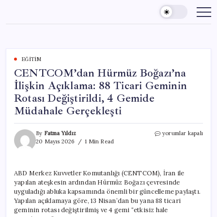
Skip
to
content
EĞITIM
CENTCOM’dan Hürmüz Boğazı’na
İlişkin Açıklama: 88 Ticari Geminin
Rotası Değiştirildi, 4 Gemide
Müdahale Gerçekleşti
CENTCOM’dan
By
Fatma Yıldız
yorumlar kapalı
Hürmüz
20 Mayıs 2026
1 Min Read
Boğazı’na
İlişkin
Açıklama:
ABD Merkez Kuvvetler Komutanlığı (CENTCOM), İran ile
88
yapılan ateşkesin ardından Hürmüz Boğazı çevresinde
Ticari
Geminin
uyguladığı abluka kapsamında önemli bir güncelleme paylaştı.
Rotası
Yapılan açıklamaya göre, 13 Nisan’dan bu yana 88 ticari
Değiştirildi,
geminin rotası değiştirilmiş ve 4 gemi “etkisiz hale
4