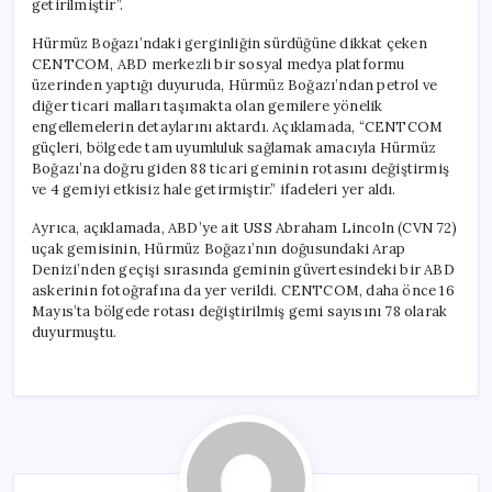
getirilmiştir”.
Gemide
Müdahale
Hürmüz Boğazı’ndaki gerginliğin sürdüğüne dikkat çeken
Gerçekleşti
CENTCOM, ABD merkezli bir sosyal medya platformu
için
üzerinden yaptığı duyuruda, Hürmüz Boğazı’ndan petrol ve
diğer ticari malları taşımakta olan gemilere yönelik
engellemelerin detaylarını aktardı. Açıklamada, “CENTCOM
güçleri, bölgede tam uyumluluk sağlamak amacıyla Hürmüz
Boğazı’na doğru giden 88 ticari geminin rotasını değiştirmiş
ve 4 gemiyi etkisiz hale getirmiştir.” ifadeleri yer aldı.
Ayrıca, açıklamada, ABD’ye ait USS Abraham Lincoln (CVN 72)
uçak gemisinin, Hürmüz Boğazı’nın doğusundaki Arap
Denizi’nden geçişi sırasında geminin güvertesindeki bir ABD
askerinin fotoğrafına da yer verildi. CENTCOM, daha önce 16
Mayıs’ta bölgede rotası değiştirilmiş gemi sayısını 78 olarak
duyurmuştu.