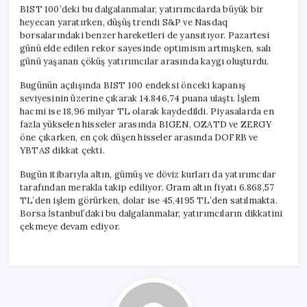
BIST 100’deki bu dalgalanmalar, yatırımcılarda büyük bir
heyecan yaratırken, düşüş trendi S&P ve Nasdaq
borsalarındaki benzer hareketleri de yansıtıyor. Pazartesi
günü elde edilen rekor sayesinde optimism artmışken, salı
günü yaşanan çöküş yatırımcılar arasında kaygı oluşturdu.
Bugünün açılışında BIST 100 endeksi önceki kapanış
seviyesinin üzerine çıkarak 14.846,74 puana ulaştı. İşlem
hacmi ise 18,96 milyar TL olarak kaydedildi. Piyasalarda en
fazla yükselen hisseler arasında BIGEN, OZATD ve ZERGY
öne çıkarken, en çok düşen hisseler arasında DOFRB ve
YBTAS dikkat çekti.
Bugün itibarıyla altın, gümüş ve döviz kurları da yatırımcılar
tarafından merakla takip ediliyor. Gram altın fiyatı 6.868,57
TL’den işlem görürken, dolar ise 45,4195 TL’den satılmakta.
Borsa İstanbul’daki bu dalgalanmalar, yatırımcıların dikkatini
çekmeye devam ediyor.