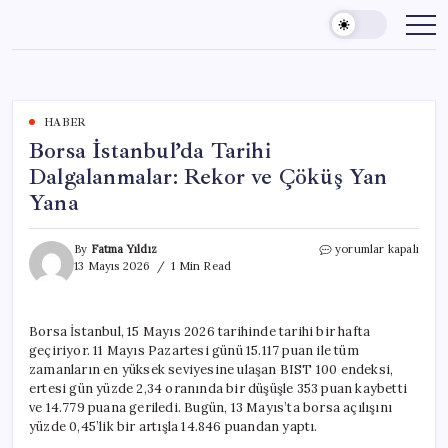
Skip
to
content
HABER
Borsa İstanbul’da Tarihi
Dalgalanmalar: Rekor ve Çöküş Yan
Yana
Borsa
By
Fatma Yıldız
yorumlar kapalı
İstanbul’da
13 Mayıs 2026
1 Min Read
Tarihi
Dalgalanmalar:
Rekor
Borsa İstanbul, 15 Mayıs 2026 tarihinde tarihi bir hafta
ve
geçiriyor. 11 Mayıs Pazartesi günü 15.117 puan ile tüm
Çöküş
Yan
zamanların en yüksek seviyesine ulaşan BIST 100 endeksi,
Yana
ertesi gün yüzde 2,34 oranında bir düşüşle 353 puan kaybetti
için
ve 14.779 puana geriledi. Bugün, 13 Mayıs’ta borsa açılışını
yüzde 0,45’lik bir artışla 14.846 puandan yaptı.