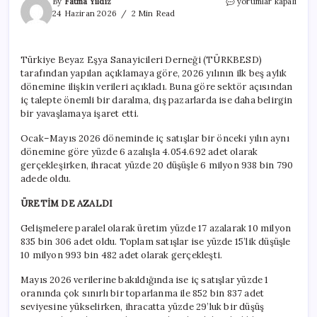
Beyaz
By
Fatma Yıldız
yorumlar kapalı
eşya
24 Haziran 2026
2 Min Read
toplam
satışları
Mayıs’ta
Türkiye Beyaz Eşya Sanayicileri Derneği (TÜRKBESD)
yüzde
tarafından yapılan açıklamaya göre, 2026 yılının ilk beş aylık
19
düştü
dönemine ilişkin verileri açıkladı. Buna göre sektör açısından
için
iç talepte önemli bir daralma, dış pazarlarda ise daha belirgin
bir yavaşlamaya işaret etti.
Ocak–Mayıs 2026 döneminde iç satışlar bir önceki yılın aynı
dönemine göre yüzde 6 azalışla 4.054.692 adet olarak
gerçekleşirken, ihracat yüzde 20 düşüşle 6 milyon 938 bin 790
adede oldu.
ÜRETİM DE AZALDI
Gelişmelere paralel olarak üretim yüzde 17 azalarak 10 milyon
835 bin 306 adet oldu. Toplam satışlar ise yüzde 15’lik düşüşle
10 milyon 993 bin 482 adet olarak gerçekleşti.
Mayıs 2026 verilerine bakıldığında ise iç satışlar yüzde 1
oranında çok sınırlı bir toparlanma ile 852 bin 837 adet
seviyesine yükselirken, ihracatta yüzde 29’luk bir düşüş