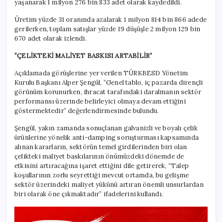
yaşanarak 1 milyon 276 bin 833 adet olarak kaydedildi.
Üretim yüzde 31 oranında azalarak 1 milyon 814 bin 866 adede
gerilerken, toplam satışlar yüzde 19 düşüşle 2 milyon 129 bin
670 adet olarak izlendi.
“ÇELİKTEKİ MALİYET BASKISI ARTABİLİR”
Açıklamada görüşlerine yer verilen TÜRKBESD Yönetim
Kurulu Başkanı Alper Şengül, “Genel tablo, iç pazarda dirençli
görünüm korunurken, ihracat tarafındaki daralmanın sektör
performansı üzerinde belirleyici olmaya devam ettiğini
göstermektedir” değerlendirmesinde bulundu.
Şengül, yakın zamanda sonuçlanan galvanizli ve boyalı çelik
ürünlerine yönelik anti-damping soruşturması kapsamında
alınan kararların, sektörün temel girdilerinden biri olan
çelikteki maliyet baskılarının önümüzdeki dönemde de
etkisini artıracağına işaret ettiğini dile getirerek, “Talep
koşullarının zorlu seyrettiği mevcut ortamda, bu gelişme
sektör üzerindeki maliyet yükünü artıran önemli unsurlardan
biri olarak öne çıkmaktadır” ifadelerini kullandı.