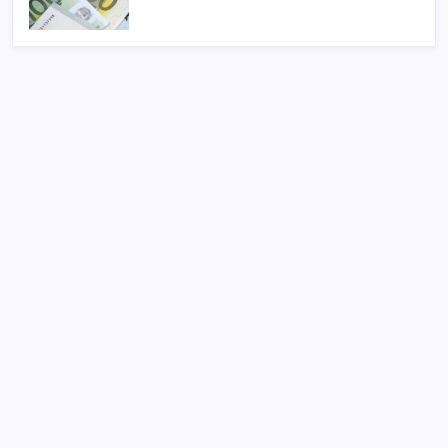
SON YAZILAR
Otomotiv devinin Türkiye şubesi sarsıldı: Sabah
uyandıklarında inanamadılar
LGS ek tercih 1. nakil başvuruları ne zaman bitiyor?
LGS 2. nakil başvuruları ne zaman?
Motorin fiyatlarında bir ayda dev artış:
Maliyetlerdeki yükseliş sofrayı da vuracak
LinkedIn’den yapay zeka çöplüğüne karşı yeni