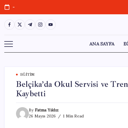
Skip
-
to
content
https://www.facebook.com/
https://twitter.com/
https://t.me/
https://www.instagram.com/
https://youtube.com/
ANA SAYFA
E
EĞITIM
Belçika’da Okul Servisi ve Tren
Kaybetti
By
Fatma Yıldız
26 Mayıs 2026
1 Min Read