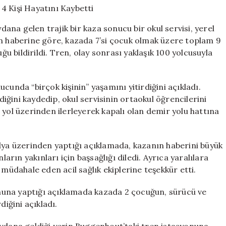
Tren
Çarpışması:
na gelen trajik bir kaza sonucu bir okul servisi, yerel
4
un haberine göre, kazada 7’si çocuk olmak üzere toplam 9
Kişi
ğu bildirildi. Tren, olay sonrası yaklaşık 100 yolcusuyla
Hayatını
Kaybetti
için
cunda “birçok kişinin” yaşamını yitirdiğini açıkladı.
ldiğini kaydedip, okul servisinin ortaokul öğrencilerini
ir yol üzerinden ilerleyerek kapalı olan demir yolu hattına
edya üzerinden yaptığı açıklamada, kazanın haberini büyük
ların yakınları için başsağlığı diledi. Ayrıca yaralılara
 müdahale eden acil sağlık ekiplerine teşekkür etti.
nuna yaptığı açıklamada kazada 2 çocuğun, sürücü ve
diğini açıkladı.