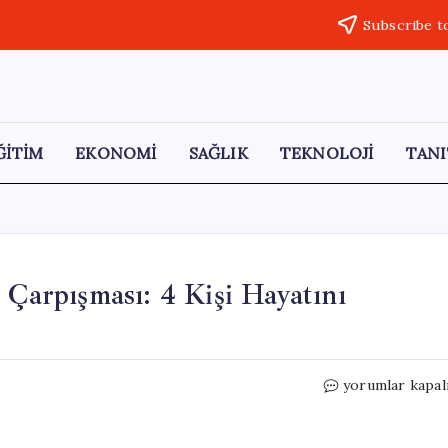
Subscribe t
ĞİTİM
EKONOMİ
SAĞLIK
TEKNOLOJİ
TANI
 Çarpışması: 4 Kişi Hayatını
Belçika’da
yorumlar kapal
Okul
Servisi
ve