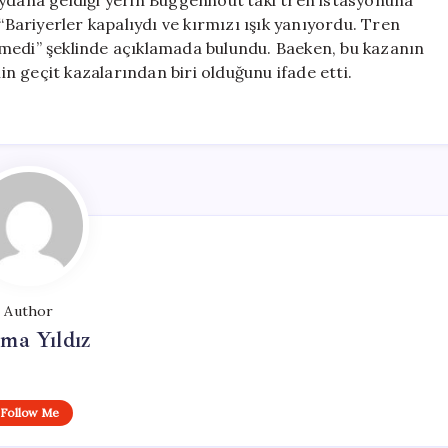
eydana geldiği yerin Buggenhout’taki tren istasyonuna
 “Bariyerler kapalıydı ve kırmızı ışık yanıyordu. Tren
emedi” şeklinde açıklamada bulundu. Baeken, bu kazanın
 geçit kazalarından biri olduğunu ifade etti.
Author
ma Yıldız
Follow Me