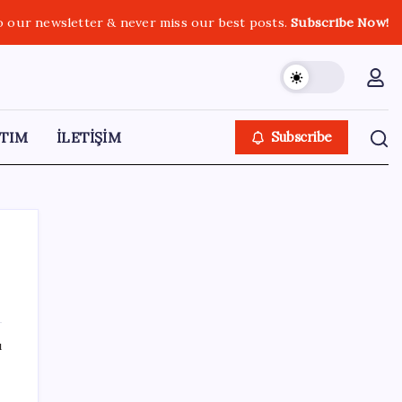
o our newsletter & never miss our best posts.
Subscribe Now!
TIM
İLETİŞİM
Subscribe
SON YAZILAR
ı
Otomotiv devinin Türkiye şubesi sarsıldı:
Sabah uyandıklarında inanamadılar