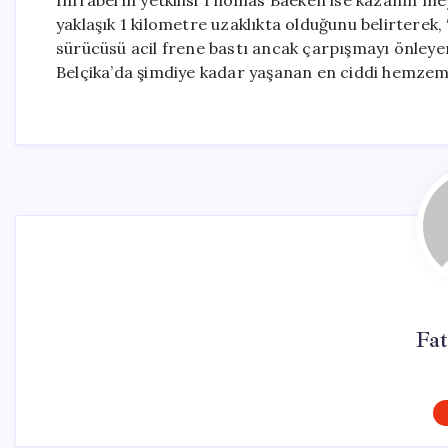
Infrabel’in yetkilisi Thomas Baeken ise kazanın m
yaklaşık 1 kilometre uzaklıkta olduğunu belirterek,
sürücüsü acil frene bastı ancak çarpışmayı önley
Belçika’da şimdiye kadar yaşanan en ciddi hemzemin
Fat