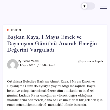
Skip
to
content
EĞITIM
Başkan Kaya, 1 Mayıs Emek ve
Dayanışma Günü’nü Anarak Emeğin
Değerini Vurguladı
Başkan
By
Fatma Yıldız
yorumlar kapalı
Kaya,
1 Mayıs 2026
1 Min Read
1
Mayıs
Emek
Ortahisar Belediye Başkanı Ahmet Kaya, 1 Mayıs Emek ve
ve
Dayanışma Günü dolayısıyla yayımladığı mesajında, başta
Dayanışma
Günü’nü
belediye çalışanları olmak üzere tüm emekçilerin bu özel
Anarak
gününü kutladı. Kaya, emeğin en yüksek değer olduğuna
Emeğin
inandıklarını belirterek, daha adil ve umut dolu bir gelecek için
Değerini
emek mücadelesini sürdürme taahhüdünde bulundu.
Vurguladı