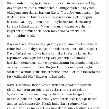
için
Bu anlamlı günün, işçilerin ve emekçilerin bir araya geldiği,
dayanışma ve eşitlik mücadelesini simgeleyen bir bayram
olduğunu vurgulayan Başkan Kaya, “Tarih boyunca insanlığın
ilerlemesine en büyük katkıyı sağlayan emekçiler, bugün
haksız siyasi uygulamalar nedeniyle zor koşullarla karşı
karşıya kalmaktadır. 1 Mayıs, insanca yaşam ve çalışma
koşulları için mücadele eden milyonlarca emekçinin
sembolüdür” dedi.
Başkan Kaya, “İnsana yakışır bir yaşam, tüm emekçilerin en
temel hakkıdır” diyerek yapılan adaletsizliklere dikkat çekti.
Kaya, “Adalet, eşitlik ve huzur temelleri üzerine kurulu bir
toplumda, emekçilerin sahip olduğu haklar korunmalı;
hukukun, demokrasinin ve dayanışmanın ön planda olduğu bir
anlayış benimsenmelidir. Bugün, birçok emekçimiz açlık
sınırının altında gelir elde etmekte, emeklilerimiz ise sefalete
terk edilmektedir” ifadelerini kullandı.
Kaya, Ortahisar Belediyesi olarak çalışanlarının yüzünü
güldürmek için var güçleriyle çalıştıklarını vurguladı.
“Çalışanlarımızın mutluluğu, şehrimizin mutluluğudur. Bu
nedenle, çalışma koşullarını iyileştirerek ‘eşit işe, eşit ücret’
anlayışını benimsedik. Kısıtlı imkanlara rağmen, tüm
çalışanlarımıza maaş artışı yaparak emeğin karşılığını verdik”