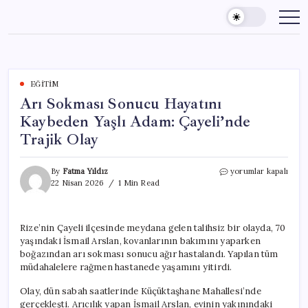
Skip
to
content
EĞITIM
Arı Sokması Sonucu Hayatını
Kaybeden Yaşlı Adam: Çayeli’nde
Trajik Olay
Arı
By
Fatma Yıldız
yorumlar kapalı
Sokması
22 Nisan 2026
1 Min Read
Sonucu
Hayatını
Kaybeden
Rize’nin Çayeli ilçesinde meydana gelen talihsiz bir olayda, 70
Yaşlı
yaşındaki İsmail Arslan, kovanlarının bakımını yaparken
Adam:
Çayeli’nde
boğazından arı sokması sonucu ağır hastalandı. Yapılan tüm
Trajik
müdahalelere rağmen hastanede yaşamını yitirdi.
Olay
için
Olay, dün sabah saatlerinde Küçüktaşhane Mahallesi’nde
gerçekleşti. Arıcılık yapan İsmail Arslan, evinin yakınındaki