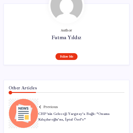
Author
Fatma Yıldız
Follow Me
Other Articles
Previous
CHP’nin Geleceği Yargıtay’a Bağlı: “Onama
Kılıçdaroğlu’na, İptal Özel’e”