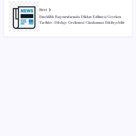
Next
Emeklilik Başvurularında Dikkat Edilmesi Gereken
Tarihler: Dilekçe Gecikmesi Cüzdanınızı Etkileyebilir
SON YAZILAR
AB ambalaj kısıtlaması için düğmeye bastı
KOBİ’ler için akıllı üretim üssü
Resmi Gazete’de bugün (08.08.2026)