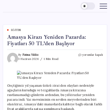
Skip
to
content
EĞITIM
Amasya Kirazı Yeniden Pazarda:
Fiyatları 50 TL’den Başlıyor
Amasya
By
Fatma Yıldız
yorumlar kapalı
Kirazı
3 Haziran 2026
1 Min Read
Yeniden
Pazarda:
Fiyatları
50
TL’den
Başlıyor
Geçtiğimiz yıl yaşanan üzücü zirai don olayları nedeniyle
için
ağaçların kuruduğu ve tezgahlarda Amasya kirazına
rastlanamadığı günlerin ardından, bu yıl kirazlar yeniden
pazara indi. Yaz mevsiminin en sevilen meyvelerinden biri
olan kiraz, Amasya’daki manavlarda kaliteye bağlı olarak farklı
fiyat aralıklarıyla satışa sunulmaya başlandı.