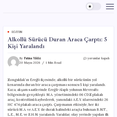
Skip
to
content
EĞITIM
Alkollü Sürücü Duran Araca Çarptı: 5
Kişi Yaralandı
Alkollü
By
Fatma Yıldız
yorumlar kapalı
Sürücü
20 Mayıs 2026
1 Min Read
Duran
Araca
Çarptı:
Zonguldak’ın Ereğli ilçesinde, alkollü bir sürücünün yol
5
kenarında duran bir araca çarpması sonucu 5 kişi yaralandı.
Kişi
Yaralandı
Kaza, akşam saatlerinde Ereğli-Alaplı yolunun Mevrealtı
için
bölgesinde gerçekleşti. M.A. yönetimindeki 06 CDZ plakalı
araç, kontrolünü kaybederek, yanındaki A.E.Y. idaresindeki 26
HC 474 plakalı araca çarptı. Çarpmanın etkisiyle, her iki
sürücü M.A. ve A.E.Y. ile durak halindeki araçta bulunan B.N.T.,
L.E., M.E. ve S.H.N. yaralandı. Yaralılar, olay yerinde yapılan ilk