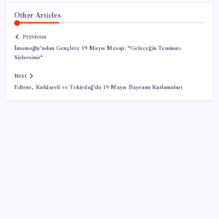
Other Articles
Previous
İmamoğlu’ndan Gençlere 19 Mayıs Mesajı: “Geleceğin Teminatı
Sizlersiniz”
Next
Edirne, Kırklareli ve Tekirdağ’da 19 Mayıs Bayramı Kutlamaları
SON YAZILAR
IBAN’la para gönderen herkesi ilgilendiriyor: Bu