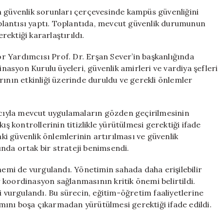
İçin
n güvenlik sorunları çerçevesinde kampüs güvenliğini
Yeni
lantısı yaptı. Toplantıda, mevcut güvenlik durumunun
Önlemler
rektiği kararlaştırıldı.
Alınıyor
için
 Yardımcısı Prof. Dr. Erşan Sever’in başkanlığında
asyon Kurulu üyeleri, güvenlik amirleri ve vardiya şefleri
rının etkinliği üzerinde duruldu ve gerekli önlemler
ıyla mevcut uygulamaların gözden geçirilmesinin
ış kontrollerinin titizlikle yürütülmesi gerektiği ifade
aki güvenlik önlemlerinin artırılması ve güvenlik
nda ortak bir strateji benimsendi.
nemi de vurgulandı. Yönetimin sahada daha erişilebilir
ir koordinasyon sağlanmasının kritik önemi belirtildi.
i vurgulandı. Bu sürecin, eğitim-öğretim faaliyetlerine
ını boşa çıkarmadan yürütülmesi gerektiği ifade edildi.