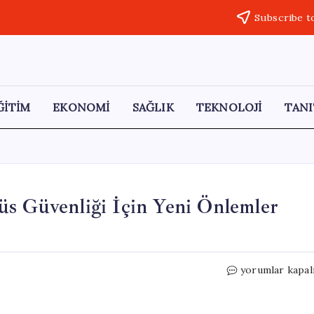
Subscribe t
ĞİTİM
EKONOMİ
SAĞLIK
TEKNOLOJİ
TANI
üs Güvenliği İçin Yeni Önlemler
Aksaray
yorumlar kapal
Üniversitesi’nd
Kampüs
Güvenliği