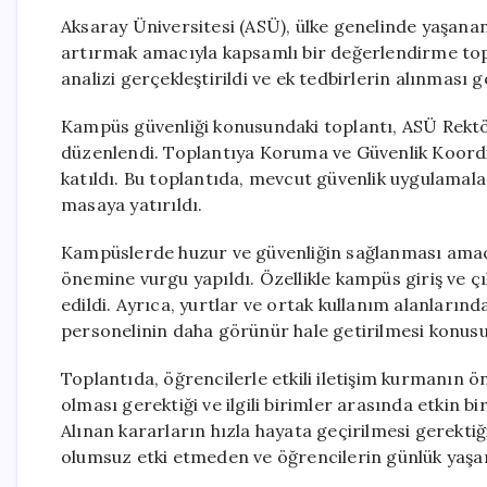
Aksaray Üniversitesi (ASÜ), ülke genelinde yaşana
artırmak amacıyla kapsamlı bir değerlendirme top
analizi gerçekleştirildi ve ek tedbirlerin alınması ge
Kampüs güvenliği konusundaki toplantı, ASÜ Rektör
düzenlendi. Toplantıya Koruma ve Güvenlik Koordin
katıldı. Bu toplantıda, mevcut güvenlik uygulamala
masaya yatırıldı.
Kampüslerde huzur ve güvenliğin sağlanması amac
önemine vurgu yapıldı. Özellikle kampüs giriş ve çık
edildi. Ayrıca, yurtlar ve ortak kullanım alanlarınd
personelinin daha görünür hale getirilmesi konusu
Toplantıda, öğrencilerle etkili iletişim kurmanın ö
olması gerektiği ve ilgili birimler arasında etkin b
Alınan kararların hızla hayata geçirilmesi gerektiğ
olumsuz etki etmeden ve öğrencilerin günlük yaşam