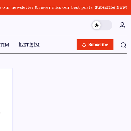
o our newsletter & never miss our best posts.
Subscribe Now!
TIM
İLETİŞİM
Subscribe
SON YAZILAR
ı
e
CHP’den ilk ‘fire’ geldi… Kılıçdaroğlu
‘tereddütsüz destek’ dedi: İlhan Kesici