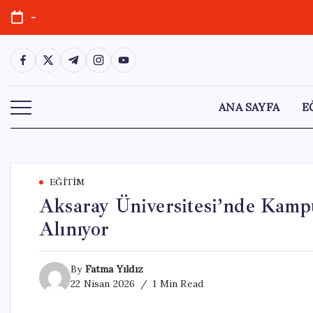
Skip
-
to
content
https://www.facebook.com/
https://twitter.com/
https://t.me/
https://www.instagram.com/
https://youtube.com/
ANA SAYFA
E
EĞITIM
Aksaray Üniversitesi’nde Kamp
Alınıyor
By
Fatma Yıldız
22 Nisan 2026
1 Min Read