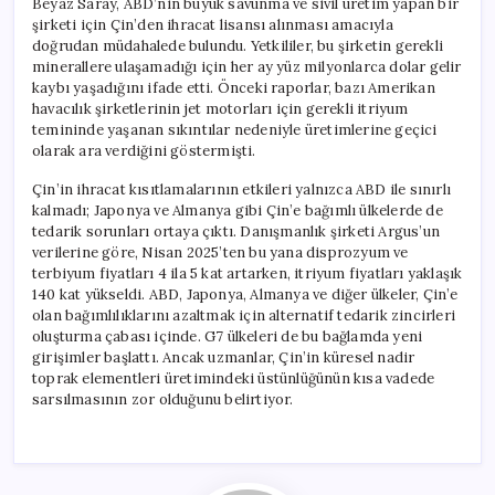
Beyaz Saray, ABD’nin büyük savunma ve sivil üretim yapan bir
şirketi için Çin’den ihracat lisansı alınması amacıyla
doğrudan müdahalede bulundu. Yetkililer, bu şirketin gerekli
minerallere ulaşamadığı için her ay yüz milyonlarca dolar gelir
kaybı yaşadığını ifade etti. Önceki raporlar, bazı Amerikan
havacılık şirketlerinin jet motorları için gerekli itriyum
temininde yaşanan sıkıntılar nedeniyle üretimlerine geçici
olarak ara verdiğini göstermişti.
Çin’in ihracat kısıtlamalarının etkileri yalnızca ABD ile sınırlı
kalmadı; Japonya ve Almanya gibi Çin’e bağımlı ülkelerde de
tedarik sorunları ortaya çıktı. Danışmanlık şirketi Argus’un
verilerine göre, Nisan 2025’ten bu yana disprozyum ve
terbiyum fiyatları 4 ila 5 kat artarken, itriyum fiyatları yaklaşık
140 kat yükseldi. ABD, Japonya, Almanya ve diğer ülkeler, Çin’e
olan bağımlılıklarını azaltmak için alternatif tedarik zincirleri
oluşturma çabası içinde. G7 ülkeleri de bu bağlamda yeni
girişimler başlattı. Ancak uzmanlar, Çin’in küresel nadir
toprak elementleri üretimindeki üstünlüğünün kısa vadede
sarsılmasının zor olduğunu belirtiyor.