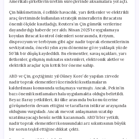
Amerikalı şirketlerin üretim süreçlerinde aksamalara yol açtı.
Zinciri
Tehdit
Çin hükümetinin, özellikle havacılık, yarı iletkenler ve elektrikli
Altında
araç üretiminde kullanılan stratejik minerallerin ihracatını
için
önemli ölçüde kısıtladığı, Reuters’ın Çin gümrük verilerine
dayandırdığı haberde yer aldı. Nisan 2025’te uygulamaya
koyulan ihracat kontrol önlemleri sonrasında, itriyum,
disprozyum ve terbiyum gibi ağır nadir toprak elementlerinin
sevkiyatında, önceki yılın aynı dönemine göre yaklaşık yüzde
50’lik bir düşüş kaydedildi. Bu elementler, savaş uçakları, yarı
iletkenler, gelişmiş mıknatıs sistemleri, elektronik aletler ve
elektrikli araçlar için kritik bir öneme sahip.
ABD ve Çin, geçtiğimiz yıl Güney Kore’de yapılan zirvede
nadir toprak elementleri üzerindeki kısıtlamaların
kaldırılması konusunda uzlaşmaya varmıştı. Ancak, Pekin’in
bazı önemli kısıtlamaları hala uygulamakta olduğu belirtildi.
Beyaz Saray yetkilileri, iki ülke arasında bu konu üzerine
görüşmelerin devam ettiğini ve tarafların istikrar arayışında
olduğunu vurguladı. Ancak mevcut anlaşmanın uzatılıp
uzatılmayacağı henüz netlik kazanmadı. ABD’li bir yetkili,
nadir toprak elementleri konusundaki arz sıkıntısının büyük
bir sorun teşkil ettiğine dikkat çekti.