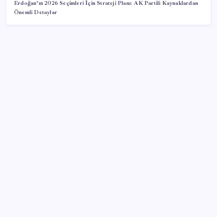
Erdoğan’ın 2026 Seçimleri İçin Strateji Planı: AK Partili Kaynaklardan
Önemli Detaylar
SON YAZILAR
Otomotiv devinin Türkiye şubesi sarsıldı: Sabah
uyandıklarında inanamadılar
LGS ek tercih 1. nakil başvuruları ne zaman bitiyor?
LGS 2. nakil başvuruları ne zaman?
Motorin fiyatlarında bir ayda dev artış:
Maliyetlerdeki yükseliş sofrayı da vuracak