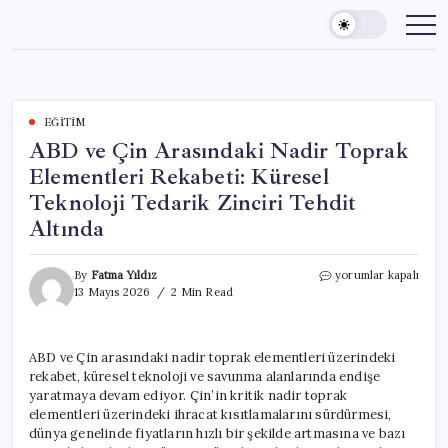
Skip
to
content
EĞITIM
ABD ve Çin Arasındaki Nadir Toprak
Elementleri Rekabeti: Küresel
Teknoloji Tedarik Zinciri Tehdit
Altında
ABD
By
Fatma Yıldız
yorumlar kapalı
ve
13 Mayıs 2026
2 Min Read
Çin
Arasındaki
Nadir
ABD ve Çin arasındaki nadir toprak elementleri üzerindeki
Toprak
rekabet, küresel teknoloji ve savunma alanlarında endişe
Elementleri
Rekabeti:
yaratmaya devam ediyor. Çin’in kritik nadir toprak
Küresel
elementleri üzerindeki ihracat kısıtlamalarını sürdürmesi,
Teknoloji
dünya genelinde fiyatların hızlı bir şekilde artmasına ve bazı
Tedarik