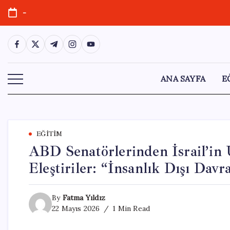
Skip
-
to
content
https://www.facebook.com/
https://twitter.com/
https://t.me/
https://www.instagram.com/
https://youtube.com/
ANA SAYFA
E
EĞITIM
ABD Senatörlerinden İsrail’in 
Eleştiriler: “İnsanlık Dışı Davr
By
Fatma Yıldız
22 Mayıs 2026
1 Min Read