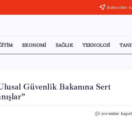
Subscribe t
ĞİTİM
EKONOMİ
SAĞLIK
TEKNOLOJİ
TANI
Ulusal Güvenlik Bakanına Sert
anışlar”
ABD
yorumlar kapal
Senatörlerinde
İsrail’in
Ulusal