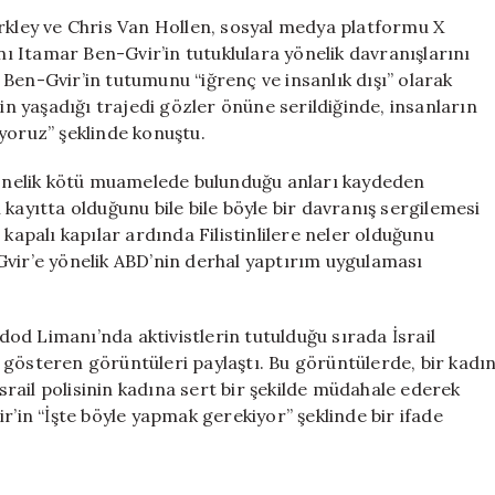
Güvenlik
erkley ve Chris Van Hollen, sosyal medya platformu X
Bakanına
anı Itamar Ben-Gvir’in tutuklulara yönelik davranışlarını
Sert
Ben-Gvir’in tutumunu “iğrenç ve insanlık dışı” olarak
Eleştiriler:
rin yaşadığı trajedi gözler önüne serildiğinde, insanların
“İnsanlık
yoruz” şeklinde konuştu.
Dışı
Davranışlar”
 yönelik kötü muamelede bulunduğu anları kaydeden
için
kayıtta olduğunu bile bile böyle bir davranış sergilemesi
 kapalı kapılar ardında Filistinlilere neler olduğunu
Gvir’e yönelik ABD’nin derhal yaptırım uygulaması
od Limanı’nda aktivistlerin tutulduğu sırada İsrail
 gösteren görüntüleri paylaştı. Bu görüntülerde, bir kadı
İsrail polisinin kadına sert bir şekilde müdahale ederek
r’in “İşte böyle yapmak gerekiyor” şeklinde bir ifade