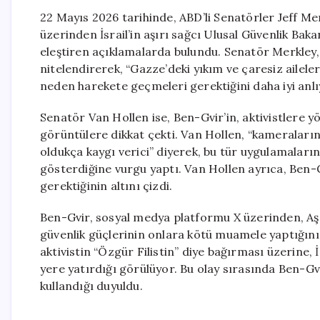
22 Mayıs 2026 tarihinde, ABD’li Senatörler Jeff M
üzerinden İsrail’in aşırı sağcı Ulusal Güvenlik Bak
eleştiren açıklamalarda bulundu. Senatör Merkley, 
nitelendirerek, “Gazze’deki yıkım ve çaresiz ailele
neden harekete geçmeleri gerektiğini daha iyi anlı
Senatör Van Hollen ise, Ben-Gvir’in, aktivistlere
görüntülere dikkat çekti. Van Hollen, “kameraların 
oldukça kaygı verici” diyerek, bu tür uygulamaların
gösterdiğine vurgu yaptı. Van Hollen ayrıca, Ben-
gerektiğinin altını çizdi.
Ben-Gvir, sosyal medya platformu X üzerinden, Aşd
güvenlik güçlerinin onlara kötü muamele yaptığını
aktivistin “Özgür Filistin” diye bağırması üzerine, 
yere yatırdığı görülüyor. Bu olay sırasında Ben-Gvi
kullandığı duyuldu.