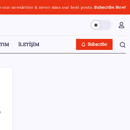
o our newsletter & never miss our best posts.
Subscribe Now!
TIM
İLETİŞİM
Subscribe
SON YAZILAR
ı
n
Otomotiv devinin Türkiye şubesi sarsıldı:
Sabah uyandıklarında inanamadılar