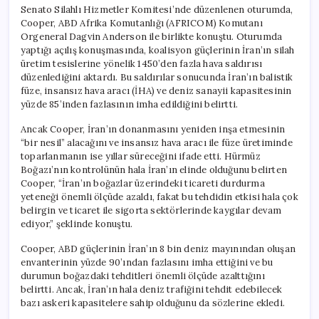
Senato Silahlı Hizmetler Komitesi’nde düzenlenen oturumda,
Cooper, ABD Afrika Komutanlığı (AFRICOM) Komutanı
Orgeneral Dagvin Anderson ile birlikte konuştu. Oturumda
yaptığı açılış konuşmasında, koalisyon güçlerinin İran’ın silah
üretim tesislerine yönelik 1450’den fazla hava saldırısı
düzenlediğini aktardı. Bu saldırılar sonucunda İran’ın balistik
füze, insansız hava aracı (İHA) ve deniz sanayii kapasitesinin
yüzde 85’inden fazlasının imha edildiğini belirtti.
Ancak Cooper, İran’ın donanmasını yeniden inşa etmesinin
“bir nesil” alacağını ve insansız hava aracı ile füze üretiminde
toparlanmanın ise yıllar süreceğini ifade etti. Hürmüz
Boğazı’nın kontrolünün hala İran’ın elinde olduğunu belirten
Cooper, “İran’ın boğazlar üzerindeki ticareti durdurma
yeteneği önemli ölçüde azaldı, fakat bu tehdidin etkisi hala çok
belirgin ve ticaret ile sigorta sektörlerinde kaygılar devam
ediyor,” şeklinde konuştu.
Cooper, ABD güçlerinin İran’ın 8 bin deniz mayınından oluşan
envanterinin yüzde 90’ından fazlasını imha ettiğini ve bu
durumun boğazdaki tehditleri önemli ölçüde azalttığını
belirtti. Ancak, İran’ın hala deniz trafiğini tehdit edebilecek
bazı askeri kapasitelere sahip olduğunu da sözlerine ekledi.