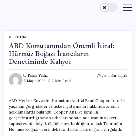
Skip
to
content
EĞITIM
ABD Komutanından Önemli İtiraf:
Hürmüz Boğazı İrancıların
Denetiminde Kalıyor
ABD
By
Fatma Yıldız
yorumlar kapalı
Komutanından
15 Mayıs 2026
2 Min Read
Önemli
İtiraf:
Hürmüz
ABD Merkez Kuvvetler Komutanı Amiral Brad Cooper, İran ile
Boğazı
yaşanan gerginlikler ve askeri çatışmalar hakkında önemli
İrancıların
Denetiminde
açıklamalarda bulundu. Cooper, ABD ve İsrail’in
Kalıyor
gerçekleştirdiği hava saldırıları sonucunda İran’ın askeri
için
kapasitesinin büyük ölçüde zayıflatıldığını, ancak Tahran’ın
Hürmüz Boğazı üzerindeki kontrolünü sürdüğünü vurguladı.