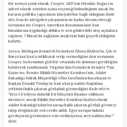
Bir soruya yanıt olarak, Cooper, ABD’nin Hürmüz Boğazı’nı
askeri olarak yeniden açma seçeneği bulunduğunu ancak bu
kararın politika yapıcıların inisiyatifine bağlı olduğunu ifade
etti. İran ile süregelen çatışmanın ne kadar devam edeceği
sorusuna ise Cooper, Amerikan donanmasının İran
limanlarına uyguladığı abluka ve son günlerdeki ateş açmalara
rağmen, 7 Nisan’da sağlanan ateşkesin hala geçerli olduğunu
belirtti.
Ayrıca, Michigan Senatörü Demokrat Elissa Slotkin’in, Çin ve
Rusya’nın İran’a istihbarat verip vermediğine dair sorusunu
Cooper, bu konunun gizli bir ortamda ele alınması gerektiğini
belirterek yanıtlamadı. Virginia’dan Demokrat Senatör Tim
Kaine ise, Senato Silahlı Hizmetler Komitesi’nin, Adalet
Bakanlığı Hukuk Müşavirliği Ofisi tarafından hazırlanan ve
Başkan Donald Trump’ın İran’a karşı saldırı başlatma
yetkisini haklı çıkaran görüşünü görmediğini ifade etti ve
“Bize 1,5 trilyon dolarlık bir bütçenin finanse edilmesi
isteniyor, ancak Silahlı Kuvvetler Komitesi üyeleri olarak
Adalet Bakanlığı’ndan bu savaşı haklı çıkaran görüşü görmeyi
talep ettiğimizde red cevabı aldık. Eğer savaşın hukuki
gerekçesini görmemize izin verilmiyorsa, neyi saklıyorlar?”
dedi.