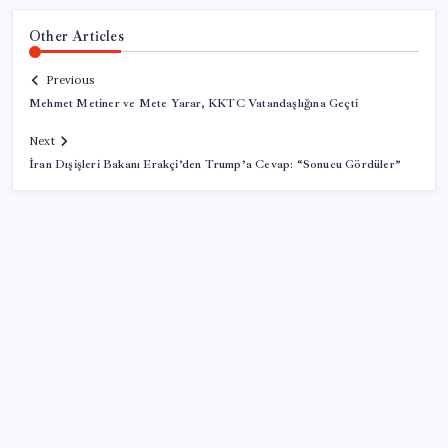
Other Articles
Previous
Mehmet Metiner ve Mete Yarar, KKTC Vatandaşlığına Geçti
Next
İran Dışişleri Bakanı Erakçi’den Trump’a Cevap: “Sonucu Gördüler”
SON YAZILAR
AB ambalaj kısıtlaması için düğmeye bastı