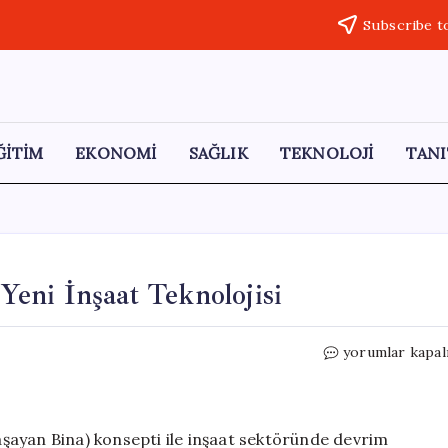
Subscribe t
ĞİTİM
EKONOMİ
SAĞLIK
TEKNOLOJİ
TANI
 Yeni İnşaat Teknolojisi
28
yorumlar kapal
Saatte
10
Katlı
Bina
Yaşayan Bina) konsepti ile inşaat sektöründe devrim