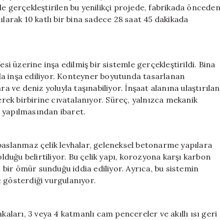
İnşaatı:
de gerçekleştirilen bu yenilikçi projede, fabrikada öncede
Yeni
ılarak 10 katlı bir bina sadece 28 saat 45 dakikada
İnşaat
Teknolojisi
için
esi üzerine inşa edilmiş bir sistemle gerçekleştirildi. Bina
ında inşa ediliyor. Konteyner boyutunda tasarlanan
ra ve deniz yoluyla taşınabiliyor. İnşaat alanına ulaştırılan
lerek birbirine cıvatalanıyor. Süreç, yalnızca mekanik
ın yapılmasından ibaret.
 paslanmaz çelik levhalar, geleneksel betonarme yapılara
olduğu belirtiliyor. Bu çelik yapı, korozyona karşı karbon
n bir ömür sunduğu iddia ediliyor. Ayrıca, bu sistemin
 gösterdiği vurgulanıyor.
kaları, 3 veya 4 katmanlı cam pencereler ve akıllı ısı geri