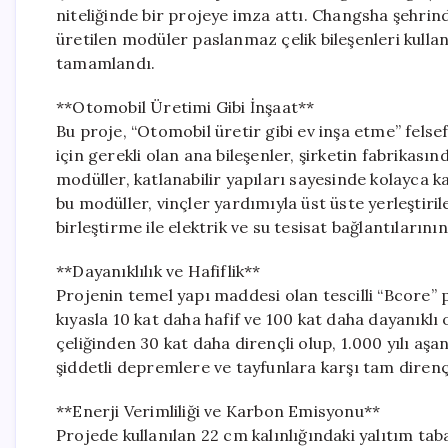
niteliğinde bir projeye imza attı. Changsha şehrin
üretilen modüler paslanmaz çelik bileşenleri kullan
tamamlandı.
**Otomobil Üretimi Gibi İnşaat**
Bu proje, “Otomobil üretir gibi ev inşa etme” felsef
için gerekli olan ana bileşenler, şirketin fabrikas
modüller, katlanabilir yapıları sayesinde kolayca ka
bu modüller, vinçler yardımıyla üst üste yerleştiri
birleştirme ile elektrik ve su tesisat bağlantıların
**Dayanıklılık ve Hafiflik**
Projenin temel yapı maddesi olan tescilli “Bcore”
kıyasla 10 kat daha hafif ve 100 kat daha dayanıklı 
çeliğinden 30 kat daha dirençli olup, 1.000 yılı aşa
şiddetli depremlere ve tayfunlara karşı tam direnç
**Enerji Verimliliği ve Karbon Emisyonu**
Projede kullanılan 22 cm kalınlığındaki yalıtım taba