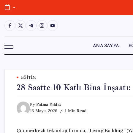
Skip
-
to
content
https://www.facebook.com/
https://twitter.com/
https://t.me/
https://www.instagram.com/
https://youtube.com/
ANA SAYFA
E
EĞITIM
28 Saatte 10 Katlı Bina İnşaatı:
By
Fatma Yıldız
13 Mayıs 2026
1 Min Read
Çin merkezli teknoloji firması, “Living Building” (