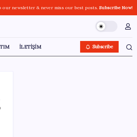
o our newsletter & never miss our best posts.
Subscribe Now!
TIM
İLETİŞİM
Subscribe
ı
SON YAZILAR
Citi, üçüncü çeyrek petrol tahminini
yükseltti