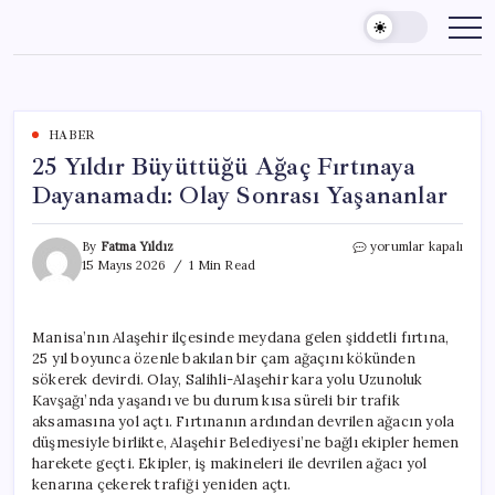
Skip
to
content
HABER
25 Yıldır Büyüttüğü Ağaç Fırtınaya
Dayanamadı: Olay Sonrası Yaşananlar
25
By
Fatma Yıldız
yorumlar kapalı
Yıldır
15 Mayıs 2026
1 Min Read
Büyüttüğü
Ağaç
Fırtınaya
Manisa’nın Alaşehir ilçesinde meydana gelen şiddetli fırtına,
Dayanamadı:
25 yıl boyunca özenle bakılan bir çam ağaçını kökünden
Olay
Sonrası
sökerek devirdi. Olay, Salihli-Alaşehir kara yolu Uzunoluk
Yaşananlar
Kavşağı’nda yaşandı ve bu durum kısa süreli bir trafik
için
aksamasına yol açtı. Fırtınanın ardından devrilen ağacın yola
düşmesiyle birlikte, Alaşehir Belediyesi’ne bağlı ekipler hemen
harekete geçti. Ekipler, iş makineleri ile devrilen ağacı yol
kenarına çekerek trafiği yeniden açtı.