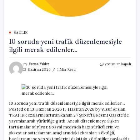
SAĞLIK
10 soruda yeni trafik düzenlemesiyle
ilgili merak edilenler…
10
By
Fatma Yıldız
yorumlar kapalı
soruda
13 Haziran 2026
1 Min Read
yeni
trafik
düzenlemesiyle
ilgili
merak
edilenler…
10 soruda yeni trafik düzenlemesiyle ilgili merak edilenler…
için
Posted on 13 Haziran 2026 13 Haziran 2026 by Yusuf Arslan
TRAFİK cezalarını artıran kanun 27 Şubat’ta Resmi Gazete’de
yayımlanarak yürürlüğe girdi. Ancak düzenlemeye ilişkin
tartışmalar sürüyor. Sosyal medyada bazı sürücülerin ve
aksesuar satıcılarının araçlarındaki ekranları söktüğü,
bazılarının ise ses sistemlerini dağıttığı görüntüler paylaşıldı.